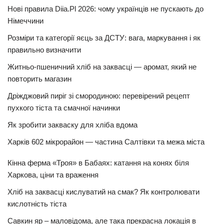
Нові правила Diia.Pl 2026: чому українців не пускають до
Німеччини
Розміри та категорії яєць за ДСТУ: вага, маркування і як
правильно визначити
Житньо-пшеничний хліб на заквасці — аромат, який не
повторить магазин
Дріжджовий пиріг зі смородиною: перевірений рецепт
пухкого тіста та смачної начинки
Як зробити закваску для хліба вдома
Харків 602 мікрорайон — частина Салтівки та межа міста
Кінна ферма «Троя» в Бабаях: катання на конях біля
Харкова, ціни та враження
Хліб на заквасці кислуватий на смак? Як контролювати
кислотність тіста
Савкин яр – маловідома, але така прекрасна локація в