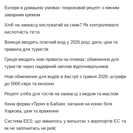
Еклери в домашніх умовах: покроковий рецепт з ніжним
заварним кремом
Хліб на заквасці кислуватий на смак? Як контролювати
кислотність тіста
Венеція вводить платний вхід у 2026 році: дати, ціни та
правила для туристів
Греція вводить нові правила на пляжах: обмеження для
туристів через надмірний наплив відпочивальників
Нові обмеження для водіїв в Австрії з травня 2026: штрафи
до 5000 євро та екозони
Рецепт хліба для тостів на заквасці з медом та маслом
Кінна ферма «Троя» в Бабаях: катання на конях біля
Харкова, ціни та враження
Система EES: що змінилось у вильотах з аеропортів ЄС та
як не запізнитись на рейс