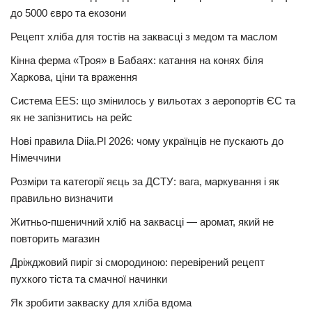
до 5000 євро та екозони
Рецепт хліба для тостів на заквасці з медом та маслом
Кінна ферма «Троя» в Бабаях: катання на конях біля
Харкова, ціни та враження
Система EES: що змінилось у вильотах з аеропортів ЄС та
як не запізнитись на рейс
Нові правила Diia.Pl 2026: чому українців не пускають до
Німеччини
Розміри та категорії яєць за ДСТУ: вага, маркування і як
правильно визначити
Житньо-пшеничний хліб на заквасці — аромат, який не
повторить магазин
Дріжджовий пиріг зі смородиною: перевірений рецепт
пухкого тіста та смачної начинки
Як зробити закваску для хліба вдома