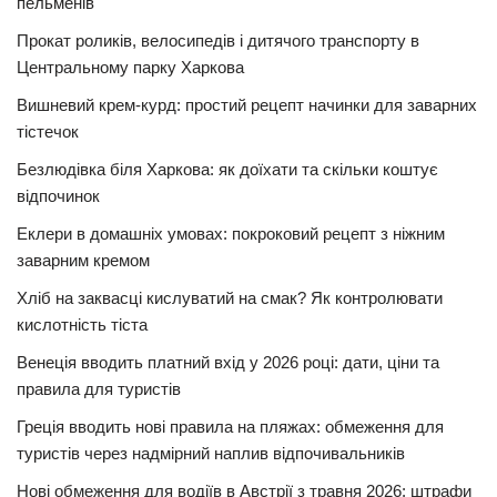
пельменів
Прокат роликів, велосипедів і дитячого транспорту в
Центральному парку Харкова
Вишневий крем-курд: простий рецепт начинки для заварних
тістечок
Безлюдівка біля Харкова: як доїхати та скільки коштує
відпочинок
Еклери в домашніх умовах: покроковий рецепт з ніжним
заварним кремом
Хліб на заквасці кислуватий на смак? Як контролювати
кислотність тіста
Венеція вводить платний вхід у 2026 році: дати, ціни та
правила для туристів
Греція вводить нові правила на пляжах: обмеження для
туристів через надмірний наплив відпочивальників
Нові обмеження для водіїв в Австрії з травня 2026: штрафи