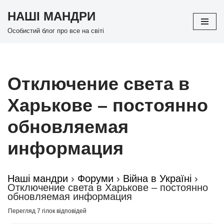
НАШІ МАНДРИ
Перейти
Особистий блог про все на світі
до
вмісту
Отключение света в
Харькове – постоянно
обновляемая
информация
Наші мандри
›
Форуми
›
Війна в Україні
›
Отключение света в Харькове – постоянно
обновляемая информация
Перегляд 7 гілок відповідей