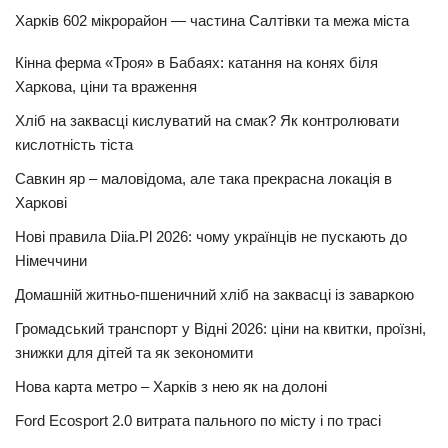
Харків 602 мікрорайон — частина Салтівки та межа міста
Кінна ферма «Троя» в Бабаях: катання на конях біля
Харкова, ціни та враження
Хліб на заквасці кислуватий на смак? Як контролювати
кислотність тіста
Савкин яр – маловідома, але така прекрасна локація в
Харкові
Нові правила Diia.Pl 2026: чому українців не пускають до
Німеччини
Домашній житньо-пшеничний хліб на заквасці із заваркою
Громадський транспорт у Відні 2026: ціни на квитки, проїзні,
знижки для дітей та як зекономити
Нова карта метро – Харків з нею як на долоні
Ford Ecosport 2.0 витрата пального по місту і по трасі