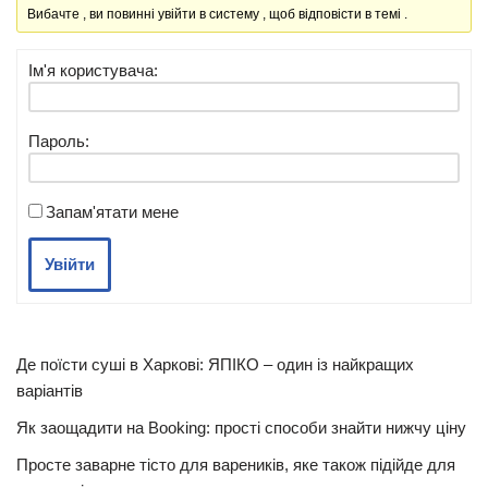
Вибачте , ви повинні увійти в систему , щоб відповісти в темі .
Ім'я користувача:
Пароль:
Запам'ятати мене
Увійти
Де поїсти суші в Харкові: ЯПІКО – один із найкращих
варіантів
Як заощадити на Booking: прості способи знайти нижчу ціну
Просте заварне тісто для вареників, яке також підійде для