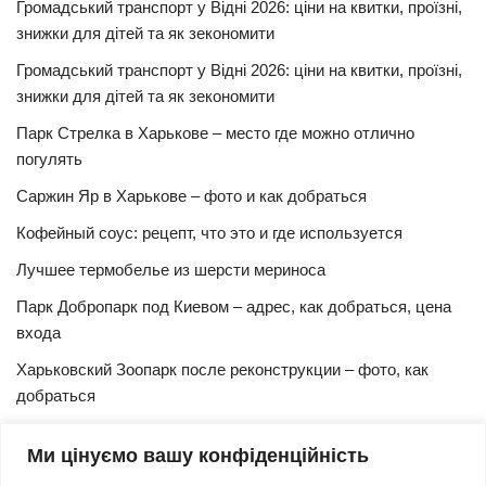
Громадський транспорт у Відні 2026: ціни на квитки, проїзні,
знижки для дітей та як зекономити
Громадський транспорт у Відні 2026: ціни на квитки, проїзні,
знижки для дітей та як зекономити
Парк Стрелка в Харькове – место где можно отлично
погулять
Саржин Яр в Харькове – фото и как добраться
Кофейный соус: рецепт, что это и где используется
Лучшее термобелье из шерсти мериноса
Парк Добропарк под Киевом – адрес, как добраться, цена
входа
Харьковский Зоопарк после реконструкции – фото, как
добраться
Булочки синнабон с корицей – изысканный рецепт в
Ми цінуємо вашу конфіденційність
домашних условиях