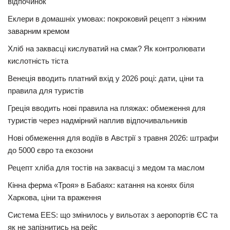
відпочинок
Еклери в домашніх умовах: покроковий рецепт з ніжним
заварним кремом
Хліб на заквасці кислуватий на смак? Як контролювати
кислотність тіста
Венеція вводить платний вхід у 2026 році: дати, ціни та
правила для туристів
Греція вводить нові правила на пляжах: обмеження для
туристів через надмірний наплив відпочивальників
Нові обмеження для водіїв в Австрії з травня 2026: штрафи
до 5000 євро та екозони
Рецепт хліба для тостів на заквасці з медом та маслом
Кінна ферма «Троя» в Бабаях: катання на конях біля
Харкова, ціни та враження
Система EES: що змінилось у вильотах з аеропортів ЄС та
як не запізнитись на рейс