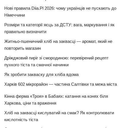
Нові правила Diia.Pl 2026: чому українців не пускають до
Німеччини
Розміри та категорії яєць за ДСТУ: вага, маркування і як
правильно визначити
Житньо-пшеничний хліб на заквасці — аромат, який не
повторить магазин
Дріжджовий пиріг зі смородиною: перевірений рецепт
пухкого тіста та смачної начинки
Як зробити закваску для хліба вдома
Харків 602 мікрорайон — частина Салтівки та межа міста
Кінна ферма «Троя» в Бабаях: катання на конях біля
Харкова, ціни та враження
Хліб на заквасці кислуватий на смак? Як контролювати
кислотність тіста