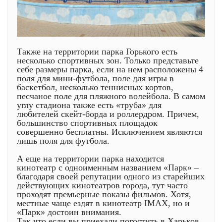
Также на территории парка Горького есть
несколько спортивных зон. Только представьте
себе размеры парка, если на нем расположены 4
поля для мини-футбола, поле для игры в
баскетбол, несколько теннисных кортов,
песчаное поле для пляжного волейбола. В самом
углу стадиона также есть «труба» для
любителей скейт-борда и роллердром. Причем,
большинство спортивных площадок
совершенно бесплатны. Исключением являются
лишь поля для футбола.
А еще на территории парка находится
кинотеатр с одноименным названием «Парк» –
благодаря своей репутации одного из старейших
действующих кинотеатров города, тут часто
проходят премьерные показы фильмов. Хотя,
местные чаще ездят в кинотеатр IMAX, но и
«Парк» достоин внимания.
Так что если вы приехали погостить в Харьков,