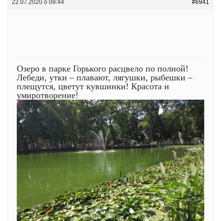
22.07.2020 о 09:44
#6941
Озеро в парке Горького расцвело по полной!
Лебеди, утки – плавают, лягушки, рыбешки –
плещутся, цветут кувшинки! Красота и
умиротворение!