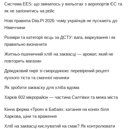
Система EES: що змінилось у вильотах з аеропортів ЄС та
як не запізнитись на рейс
Нові правила Diia.Pl 2026: чому українців не пускають до
Німеччини
Розміри та категорії яєць за ДСТУ: вага, маркування і як
правильно визначити
Житньо-пшеничний хліб на заквасці — аромат, який не
повторить магазин
Дріжджовий пиріг зі смородиною: перевірений рецепт
пухкого тіста та смачної начинки
Як зробити закваску для хліба вдома
Харків 602 мікрорайон — частина Салтівки та межа міста
Кінна ферма «Троя» в Бабаях: катання на конях біля
Харкова, ціни та враження
Хліб на заквасці кислуватий на смак? Як контролювати