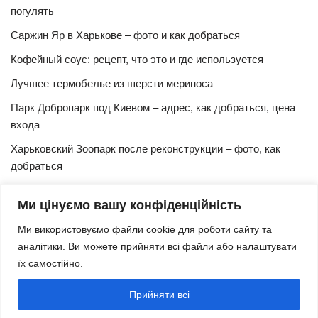
погулять
Саржин Яр в Харькове – фото и как добраться
Кофейный соус: рецепт, что это и где используется
Лучшее термобелье из шерсти мериноса
Парк Добропарк под Киевом – адрес, как добраться, цена
входа
Харьковский Зоопарк после реконструкции – фото, как
добраться
Булочки синнабон с корицей – изысканный рецепт в
Ми цінуємо вашу конфіденційність
домашних условиях
Ми використовуємо файли cookie для роботи сайту та
Харьковская Швейцария – цены, адрес, как добраться
аналітики. Ви можете прийняти всі файли або налаштувати
Маршрут и расписание 27 троллейбуса (Харьков)
їх самостійно.
Трамвай № 3 Харьков – маршрут, время и интервал
Прийняти всі
движения