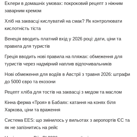
Еклери в домашніх умовах: покроковий рецепт з ніжним
заварним кремом
Хліб на заквасці кислуватий на смак? Як контролювати
кислотність тіста
Венеція вводить платний вхід у 2026 році: дати, ціни та
правила для туристів
Греція вводить нові правила на пляжах: обмеження для
туристів через надмірний наплив відпочивальників
Нові обмеження для водіїв в Австрії з травня 2026: штрафи
до 5000 євро та екозони
Рецепт хліба для тостів на заквасці з медом та маслом
Кінна ферма «Троя» в Бабаях: катання на конях біля
Харкова, ціни та враження
Система EES: що змінилось у вильотах з аеропортів ЄС та
як не запізнитись на рейс