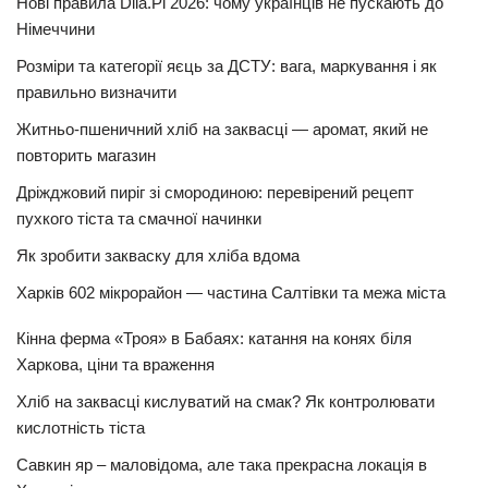
Нові правила Diia.Pl 2026: чому українців не пускають до
Німеччини
Розміри та категорії яєць за ДСТУ: вага, маркування і як
правильно визначити
Житньо-пшеничний хліб на заквасці — аромат, який не
повторить магазин
Дріжджовий пиріг зі смородиною: перевірений рецепт
пухкого тіста та смачної начинки
Як зробити закваску для хліба вдома
Харків 602 мікрорайон — частина Салтівки та межа міста
Кінна ферма «Троя» в Бабаях: катання на конях біля
Харкова, ціни та враження
Хліб на заквасці кислуватий на смак? Як контролювати
кислотність тіста
Савкин яр – маловідома, але така прекрасна локація в