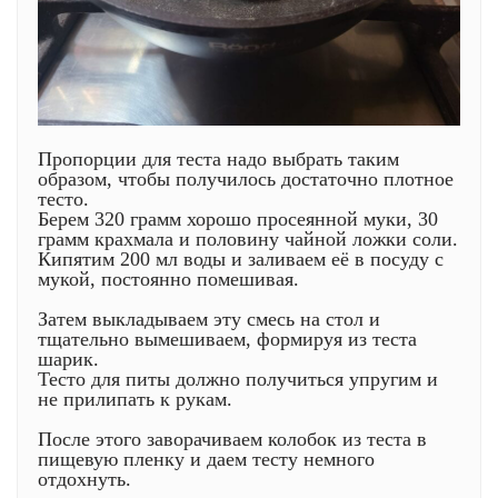
Пропорции для теста надо выбрать таким
образом, чтобы получилось достаточно плотное
тесто.
Берем 320 грамм хорошо просеянной муки, 30
грамм крахмала и половину чайной ложки соли.
Кипятим 200 мл воды и заливаем её в посуду с
мукой, постоянно помешивая.
Затем выкладываем эту смесь на стол и
тщательно вымешиваем, формируя из теста
шарик.
Тесто для питы должно получиться упругим и
не прилипать к рукам.
После этого заворачиваем колобок из теста в
пищевую пленку и даем тесту немного
отдохнуть.