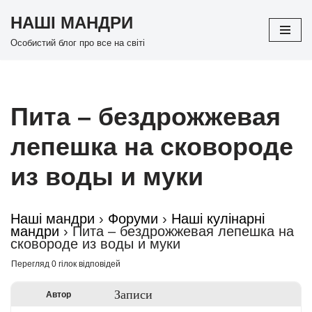
НАШІ МАНДРИ
Перейти
Особистий блог про все на світі
до
вмісту
Пита – бездрожжевая
лепешка на сковороде
из воды и муки
Наші мандри
›
Форуми
›
Наші кулінарні
мандри
›
Пита – бездрожжевая лепешка на
сковороде из воды и муки
Перегляд 0 гілок відповідей
Записи
Автор