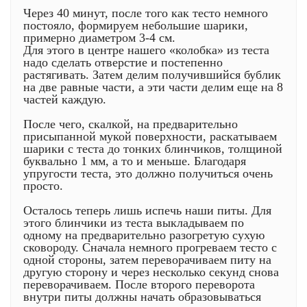
Через 40 минут, после того как тесто немного
постояло, формируем небольшие шарики,
примерно диаметром 3-4 см.
Для этого в центре нашего «колобка» из теста
надо сделать отверстие и постепенно
растягивать. Затем делим получившийся бублик
на две равные части, а эти части делим еще на 8
частей каждую.
После чего, скалкой, на предварительно
присыпанной мукой поверхности, раскатываем
шарики с теста до тонких блинчиков, толщиной
буквально 1 мм, а то и меньше. Благодаря
упругости теста, это должно получиться очень
просто.
Осталось теперь лишь испечь наши питы. Для
этого блинчики из теста выкладываем по
одному на предварительно разогретую сухую
сковороду. Сначала немного прогреваем тесто с
одной стороны, затем переворачиваем питу на
другую сторону и через несколько секунд снова
переворачиваем. После второго переворота
внутри питы должны начать образовываться