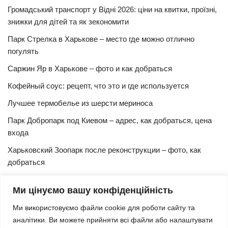
Громадський транспорт у Відні 2026: ціни на квитки, проїзні,
знижки для дітей та як зекономити
Парк Стрелка в Харькове – место где можно отлично
погулять
Саржин Яр в Харькове – фото и как добраться
Кофейный соус: рецепт, что это и где используется
Лучшее термобелье из шерсти мериноса
Парк Добропарк под Киевом – адрес, как добраться, цена
входа
Харьковский Зоопарк после реконструкции – фото, как
добраться
Булочки синнабон с корицей – изысканный рецепт в
Ми цінуємо вашу конфіденційність
домашних условиях
Ми використовуємо файли cookie для роботи сайту та
Харьковская Швейцария – цены, адрес, как добраться
аналітики. Ви можете прийняти всі файли або налаштувати
Маршрут и расписание 27 троллейбуса (Харьков)