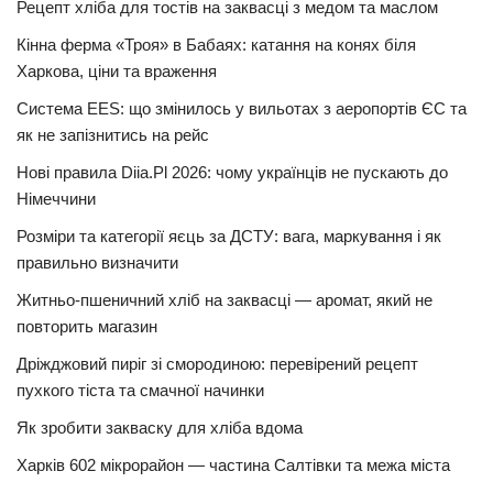
Рецепт хліба для тостів на заквасці з медом та маслом
Кінна ферма «Троя» в Бабаях: катання на конях біля
Харкова, ціни та враження
Система EES: що змінилось у вильотах з аеропортів ЄС та
як не запізнитись на рейс
Нові правила Diia.Pl 2026: чому українців не пускають до
Німеччини
Розміри та категорії яєць за ДСТУ: вага, маркування і як
правильно визначити
Житньо-пшеничний хліб на заквасці — аромат, який не
повторить магазин
Дріжджовий пиріг зі смородиною: перевірений рецепт
пухкого тіста та смачної начинки
Як зробити закваску для хліба вдома
Харків 602 мікрорайон — частина Салтівки та межа міста