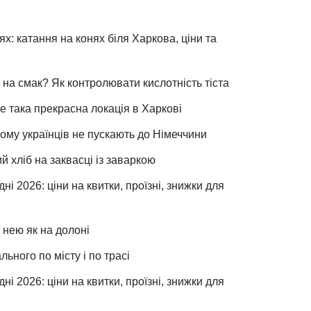
х: катання на конях біля Харкова, ціни та
 на смак? Як контролювати кислотність тіста
е така прекрасна локація в Харкові
чому українців не пускають до Німеччини
хліб на заквасці із заваркою
ні 2026: ціни на квитки, проїзні, знижки для
 нею як на долоні
льного по місту і по трасі
ні 2026: ціни на квитки, проїзні, знижки для