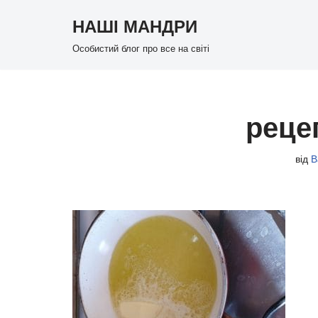
НАШІ МАНДРИ
Перейти
Особистий блог про все на світі
до
вмісту
реце
від
В