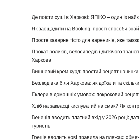
Де поїсти суші в Харкові: ЯПІКО – один із най
Як заощадити на Booking: прості способи знай
Просте заварне тісто для вареників, яке також
Прокат роликів, велосипедів і дитячого тран
Харкова
Вишневий крем-курд: простий рецепт начинки 
Безлюдівка біля Харкова: як доїхати та скільк
Еклери в домашніх умовах: покроковий рецеп
Хліб на заквасці кислуватий на смак? Як конт
Венеція вводить платний вхід у 2026 році: дат
туристів
Греція вводить нові правила на пляжах: обме