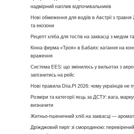
надмірний наплив відпочивальників
Нові обмеження для водіїв в Австрії з травня
та екозони
Рецепт хліба для тостів на заквасці з медом 
Кінна ферма «Троя» в Бабаях: катання на коня
враження
Система EES: що змінилось у вильотах з аеро
запізнитись на рейс
Нові правила Diia.Pl 2026: чому українців не 
Розміри та категорії яєць за ДСТУ: вага, марк
визначити
Житньо-пшеничний хліб на заквасці — аромат,
Дріжджовий пиріг зі смородиною: перевірений 