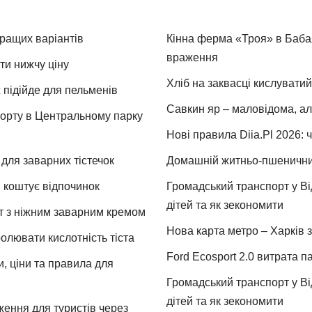
кращих варіантів
Кінна ферма «Троя» в Бабая
враження
ти нижчу ціну
Хліб на заквасці кислуватий
 підійде для пельменів
Савкин яр – маловідома, ал
спорту в Центральному парку
Нові правила Diia.Pl 2026: 
для заварних тістечок
Домашній житньо-пшеничний 
и коштує відпочинок
Громадський транспорт у Від
дітей та як зекономити
т з ніжним заварним кремом
Нова карта метро – Харків з
ролювати кислотність тіста
Ford Ecosport 2.0 витрата па
и, ціни та правила для
Громадський транспорт у Від
дітей та як зекономити
ження для туристів через