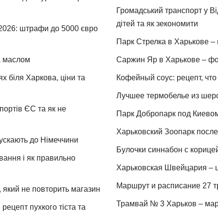
Громадський транспорт у Від
дітей та як зекономити
 2026: штрафи до 5000 євро
Парк Стрелка в Харькове – 
та маслом
Саржин Яр в Харькове – фо
х біля Харкова, ціни та
Кофейный соус: рецепт, что 
Лучшее термобелье из шер
портів ЄС та як не
Парк Добропарк под Киевом 
Харьковский Зоопарк после 
пускають до Німеччини
Булочки синнабон с корице
ування і як правильно
Харьковская Швейцария – ц
Маршрут и расписание 27 т
 який не повторить магазин
Трамвай № 3 Харьков – мар
рецепт пухкого тіста та