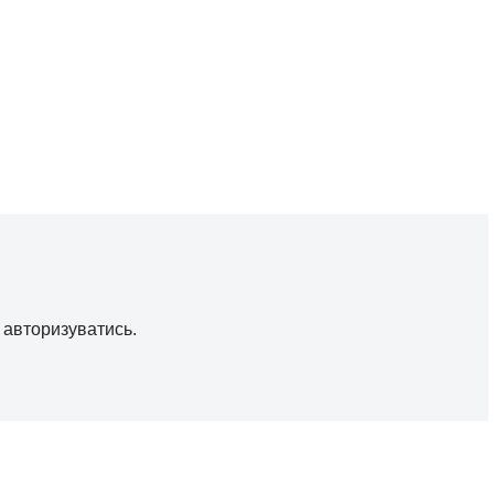
о
авторизуватись
.