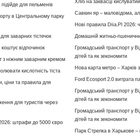
Хліб на заквасці кислуватий
 підійде для пельменів
Савкин яр – маловідома, ал
спорту в Центральному парку
Нові правила Diia.Pl 2026: 
для заварних тістечок
Домашній житньо-пшеничний 
и коштує відпочинок
Громадський транспорт у Від
дітей та як зекономити
т з ніжним заварним кремом
Нова карта метро – Харків з
ролювати кислотність тіста
Ford Ecosport 2.0 витрата па
и, ціни та правила для
Громадський транспорт у Від
дітей та як зекономити
ження для туристів через
Громадський транспорт у Від
дітей та як зекономити
 2026: штрафи до 5000 євро
Парк Стрелка в Харькове – 