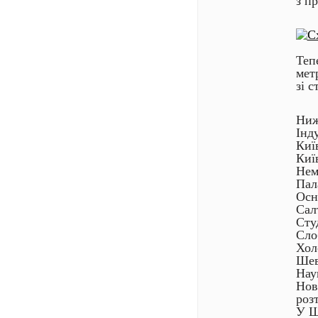
з п
Теп
мет
зі 
Ниж
Інд
Киї
Киї
Нем
Пал
Осн
Сал
Сту
Сло
Хол
Шев
Нау
Нов
роз
У Ш