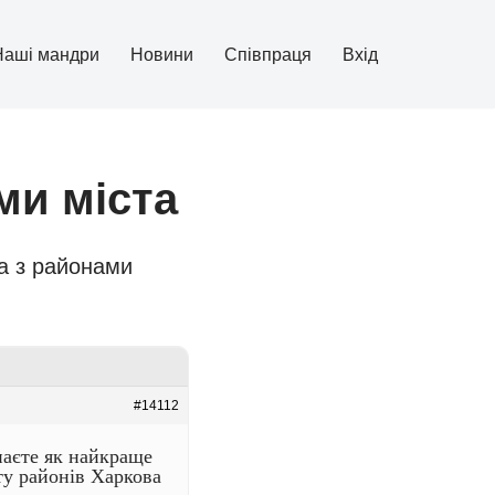
Наші мандри
Новини
Співпраця
Вхід
ми міста
а з районами
#14112
наєте як найкраще
ту районів Харкова