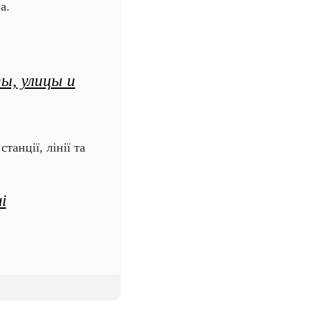
а.
ы, улицы и
танції, лінії та
і