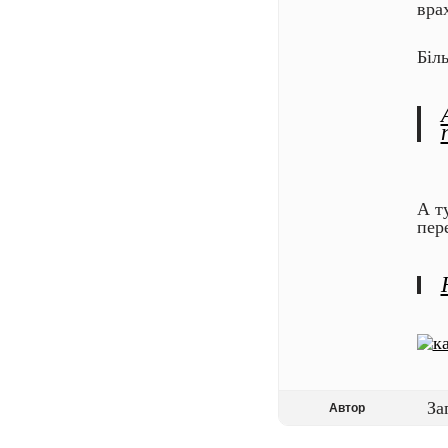
вра
Біл
А т
пер
За
Автор