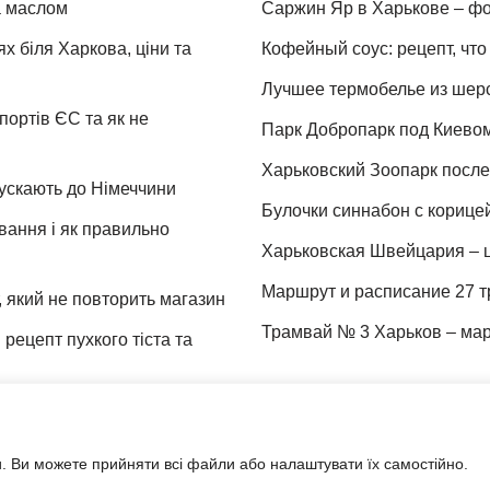
та маслом
Саржин Яр в Харькове – фо
х біля Харкова, ціни та
Кофейный соус: рецепт, что 
Лучшее термобелье из шер
портів ЄС та як не
Парк Добропарк под Киевом 
Харьковский Зоопарк после 
пускають до Німеччини
Булочки синнабон с корице
ування і як правильно
Харьковская Швейцария – ц
Маршрут и расписание 27 т
 який не повторить магазин
Трамвай № 3 Харьков – мар
рецепт пухкого тіста та
 межа міста
. Ви можете прийняти всі файли або налаштувати їх самостійно.