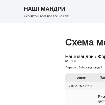
НАШІ МАНДРИ
Перейти
Особистий блог про все на світі
до
вмісту
Схема м
Наші мандри
›
Фо
міста
Перегляд 0 гілок відповідей
За
Автор
17.06.2025 о 12:36
Вам
діс