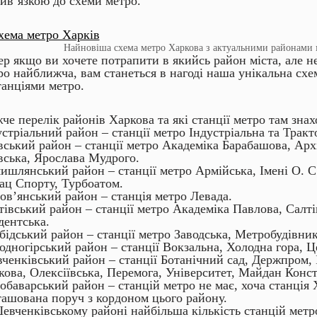
рив’язкою до схеми метро.
Найновіша схема метро Харкова з актуальними районами 
ер якщо ви хочете потрапити в якийсь район міста, але не
ро найближча, вам станеться в нагоді наша унікальна схе
станціями метро.
че перелік районів Харкова та які станції метро там знах
устріальний район – станції метро Індустріальна та Тракт
вський район – станції метро Академіка Барабашова, Арх
вська, Ярослава Мудрого.
ишлянський район – станції метро Армійська, Імені О. С
ац Спорту, Турбоатом.
ов’янський район – станція метро Левада.
тівський район – станції метро Академіка Павлова, Салті
дентська.
бідський район – станції метро Заводська, Метробудівник
одногірський район – станції Вокзальна, Холодна гора, 
ченківський район – станції Ботанічний сад, Держпром, 
кова, Олексіївська, Перемога, Університет, Майдан Конст
обаварський район – станцій метро не має, хоча станція 
ташована поруч з кордоном цього району.
евченківському районі найбільша кількість станцій метр