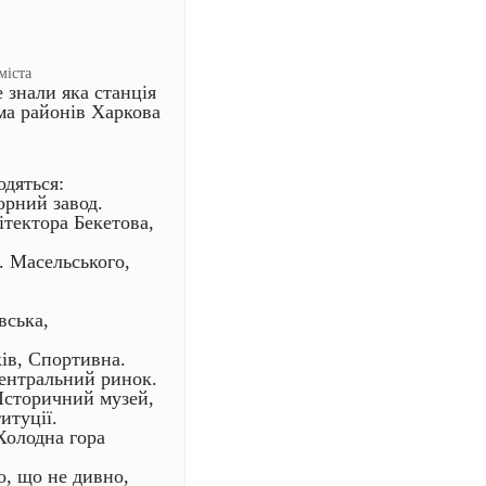
міста
 знали яка станція
ма районів Харкова
одяться:
орний завод.
ітектора Бекетова,
. Масельського,
вська,
ів, Спортивна.
Центральний ринок.
Історичний музей,
итуції.
Холодна гора
о, що не дивно,