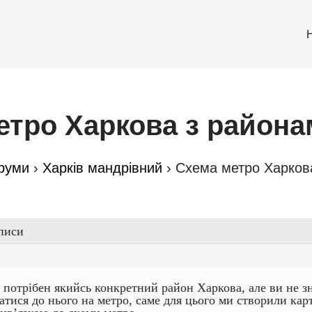
етро Харкова з района
руми
›
Харків мандрівний
›
Схема метро Харков
писи
 потрібен якийсь конкретний район Харкова, але ви не з
татися до нього на метро, саме для цього ми створили кар