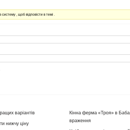
в систему , щоб відповісти в темі .
е
кращих варіантів
Кінна ферма «Троя» в Бабая
враження
ти нижчу ціну