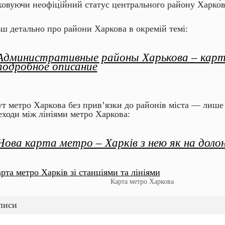
ховуючи неофіційний статус центрального району Харков
ьш детально про райони Харкова в окремій темі:
Административные районы Харькова – карт
подробное описание
ут метро Харкова без прив’язки до районів міста — лише с
еходи між лініями метро Харкова:
Нова карта метро – Харків з нею як на долон
Карта метро Харкова
писи