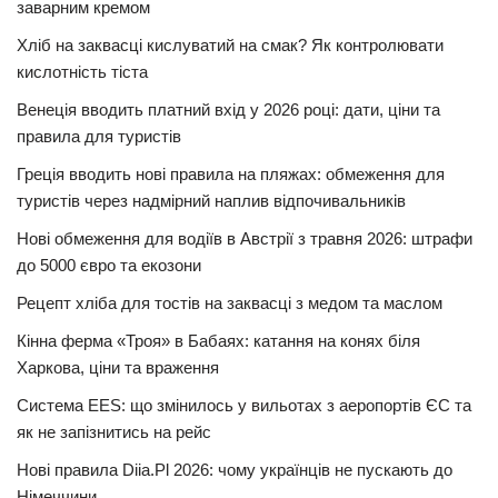
заварним кремом
Хліб на заквасці кислуватий на смак? Як контролювати
кислотність тіста
Венеція вводить платний вхід у 2026 році: дати, ціни та
правила для туристів
Греція вводить нові правила на пляжах: обмеження для
туристів через надмірний наплив відпочивальників
Нові обмеження для водіїв в Австрії з травня 2026: штрафи
до 5000 євро та екозони
Рецепт хліба для тостів на заквасці з медом та маслом
Кінна ферма «Троя» в Бабаях: катання на конях біля
Харкова, ціни та враження
Система EES: що змінилось у вильотах з аеропортів ЄС та
як не запізнитись на рейс
Нові правила Diia.Pl 2026: чому українців не пускають до
Німеччини