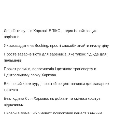
Де поїсти суші в Харкові: ЯПІКО – один із найкращих
варіантів
Як заощадити на Booking: прості способи знайти нижчу ціну
Просте заварне тісто для вареників, яке також підійде для
пельменів
Прокат роликів, велосипедів і дитячого транспорту в
Центральному парку Харкова
Вишневий крем-курд: простий рецепт начинки для заварних
тістечок
Безлюдівка біля Харкова: як доїхати та скільки коштує
відпочинок
Еклери в домашніх умовах: покроковий рецепт з ніжним