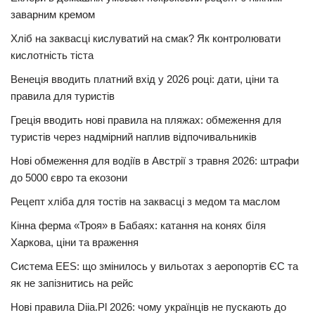
заварним кремом
Хліб на заквасці кислуватий на смак? Як контролювати
кислотність тіста
Венеція вводить платний вхід у 2026 році: дати, ціни та
правила для туристів
Греція вводить нові правила на пляжах: обмеження для
туристів через надмірний наплив відпочивальників
Нові обмеження для водіїв в Австрії з травня 2026: штрафи
до 5000 євро та екозони
Рецепт хліба для тостів на заквасці з медом та маслом
Кінна ферма «Троя» в Бабаях: катання на конях біля
Харкова, ціни та враження
Система EES: що змінилось у вильотах з аеропортів ЄС та
як не запізнитись на рейс
Нові правила Diia.Pl 2026: чому українців не пускають до