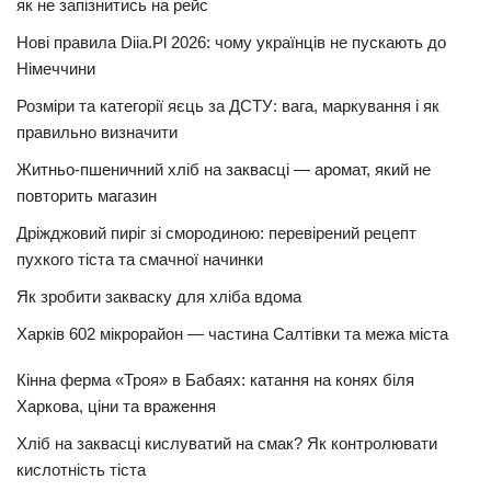
як не запізнитись на рейс
Нові правила Diia.Pl 2026: чому українців не пускають до
Німеччини
Розміри та категорії яєць за ДСТУ: вага, маркування і як
правильно визначити
Житньо-пшеничний хліб на заквасці — аромат, який не
повторить магазин
Дріжджовий пиріг зі смородиною: перевірений рецепт
пухкого тіста та смачної начинки
Як зробити закваску для хліба вдома
Харків 602 мікрорайон — частина Салтівки та межа міста
Кінна ферма «Троя» в Бабаях: катання на конях біля
Харкова, ціни та враження
Хліб на заквасці кислуватий на смак? Як контролювати
кислотність тіста