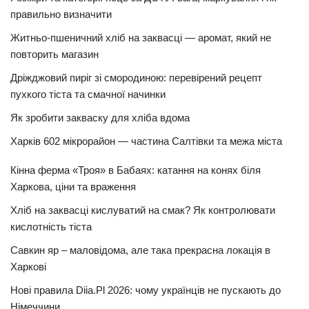
правильно визначити
Житньо-пшеничний хліб на заквасці — аромат, який не
повторить магазин
Дріжджовий пиріг зі смородиною: перевірений рецепт
пухкого тіста та смачної начинки
Як зробити закваску для хліба вдома
Харків 602 мікрорайон — частина Салтівки та межа міста
Кінна ферма «Троя» в Бабаях: катання на конях біля
Харкова, ціни та враження
Хліб на заквасці кислуватий на смак? Як контролювати
кислотність тіста
Савкин яр – маловідома, але така прекрасна локація в
Харкові
Нові правила Diia.Pl 2026: чому українців не пускають до
Німеччини