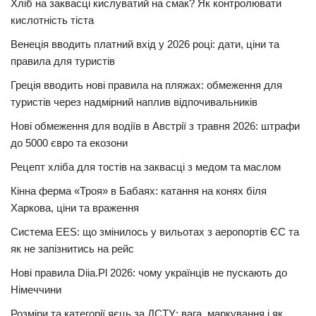
Хліб на заквасці кислуватий на смак? Як контролювати
кислотність тіста
Венеція вводить платний вхід у 2026 році: дати, ціни та
правила для туристів
Греція вводить нові правила на пляжах: обмеження для
туристів через надмірний наплив відпочивальників
Нові обмеження для водіїв в Австрії з травня 2026: штрафи
до 5000 євро та екозони
Рецепт хліба для тостів на заквасці з медом та маслом
Кінна ферма «Троя» в Бабаях: катання на конях біля
Харкова, ціни та враження
Система EES: що змінилось у вильотах з аеропортів ЄС та
як не запізнитись на рейс
Нові правила Diia.Pl 2026: чому українців не пускають до
Німеччини
Розміри та категорії яєць за ДСТУ: вага, маркування і як