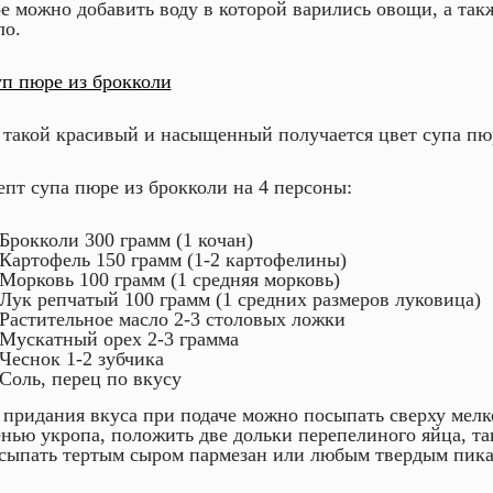
е можно добавить воду в которой варились овощи, а так
ло.
 такой красивый и насыщенный получается цвет супа пю
епт супа пюре из брокколи на 4 персоны:
Брокколи 300 грамм (1 кочан)
Картофель 150 грамм (1-2 картофелины)
Морковь 100 грамм (1 средняя морковь)
Лук репчатый 100 грамм (1 средних размеров луковица)
Растительное масло 2-3 столовых ложки
Мускатный орех 2-3 грамма
Чеснок 1-2 зубчика
Соль, перец по вкусу
 придания вкуса при подаче можно посыпать сверху мелк
енью укропа, положить две дольки перепелиного яйца, т
сыпать тертым сыром пармезан или любым твердым пик