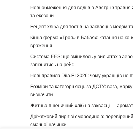
Нові обмеження для водіїв в Австрії з травня
та екозони
Рецепт хліба для тостів на заквасці з медом 
Кінна ферма «Троя» в Бабаях: катання на коня
враження
Система EES: що змінилось у вильотах з аеро
запізнитись на рейс
Нові правила Diia.Pl 2026: чому українців не 
Розміри та категорії яєць за ДСТУ: вага, марк
визначити
Житньо-пшеничний хліб на заквасці — аромат,
Дріжджовий пиріг зі смородиною: перевірений 
смачної начинки