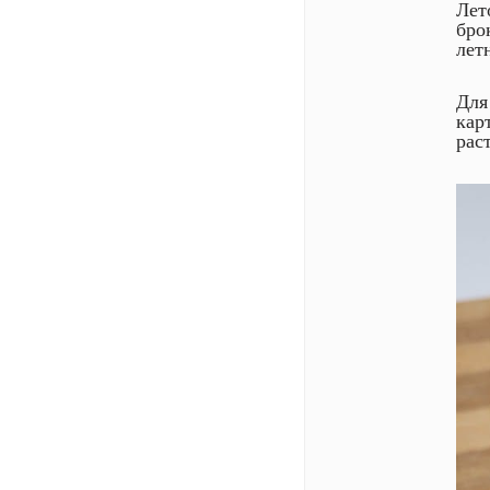
Лет
бро
лет
Для
кар
рас