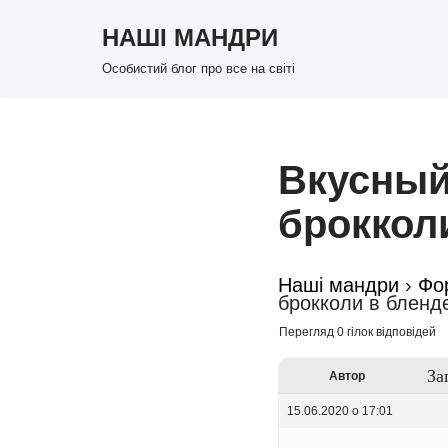
НАШІ МАНДРИ
Перейти
Особистий блог про все на світі
до
вмісту
Вкусный
броккол
Наші мандри
›
Фо
брокколи в бленд
Перегляд 0 гілок відповідей
За
Автор
15.06.2020 о 17:01