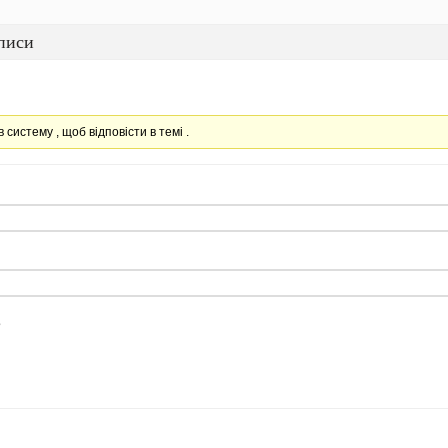
писи
в систему , щоб відповісти в темі .
е