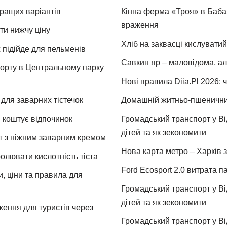
кращих варіантів
Кінна ферма «Троя» в Бабая
враження
ти нижчу ціну
Хліб на заквасці кислуватий
 підійде для пельменів
Савкин яр – маловідома, ал
спорту в Центральному парку
Нові правила Diia.Pl 2026: 
для заварних тістечок
Домашній житньо-пшеничний 
и коштує відпочинок
Громадський транспорт у Від
дітей та як зекономити
т з ніжним заварним кремом
Нова карта метро – Харків з
ролювати кислотність тіста
Ford Ecosport 2.0 витрата па
и, ціни та правила для
Громадський транспорт у Від
дітей та як зекономити
ження для туристів через
Громадський транспорт у Від