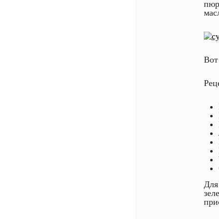
пюр
мас
Вот
Рец
Для
зел
при