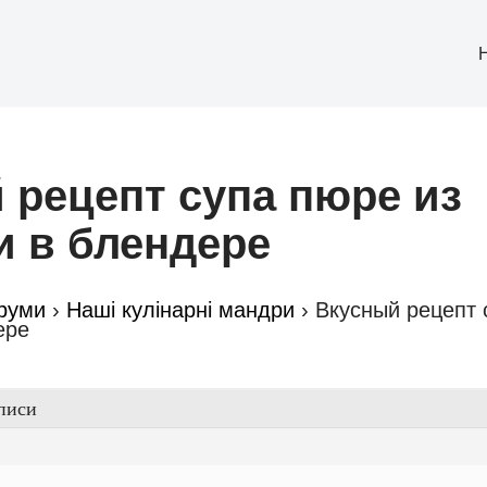
 рецепт супа пюре из
и в блендере
руми
›
Наші кулінарні мандри
›
Вкусный рецепт 
ере
писи