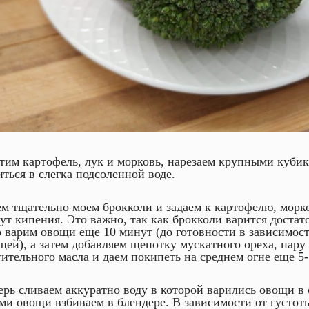
тим картофель, лук и морковь, нарезаем крупными кубик
иться в слегка подсоленной воде.
ем тщательно моем брокколи и задаем к картофелю, морко
ут кипения. Это важно, так как брокколи варится достат
о варим овощи еще 10 минут (до готовности в зависимост
щей), а затем добавляем щепотку мускатного ореха, пару
тительного масла и даем покипеть на среднем огне еще 5-
ерь сливаем аккуратно воду в которой варились овощи в 
ами овощи взбиваем в блендере. В зависимости от густот