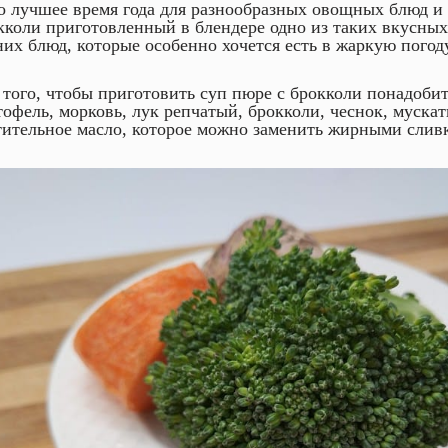
о лучшее время года для разнообразных овощных блюд и 
кколи приготовленный в блендере одно из таких вкусных
них блюд, которые особенно хочется есть в жаркую погоду
 того, чтобы приготовить суп пюре с брокколи понадоби
тофель, морковь, лук репчатый, брокколи, чеснок, муска
тительное масло, которое можно заменить жирными слив