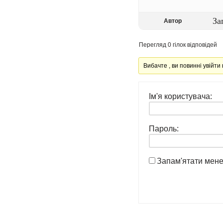
За
Автор
Перегляд 0 гілок відповідей
Вибачте , ви повинні увійти 
Ім'я користувача:
Пароль:
Запам'ятати мен