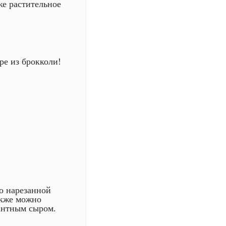
же растительное
ре из брокколи!
о нарезанной
акже можно
антным сыром.