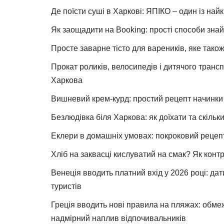
Де поїсти суші в Харкові: ЯПІКО – один із най
Як заощадити на Booking: прості способи знай
Просте заварне тісто для вареників, яке також
Прокат роликів, велосипедів і дитячого тран
Харкова
Вишневий крем-курд: простий рецепт начинки 
Безлюдівка біля Харкова: як доїхати та скільк
Еклери в домашніх умовах: покроковий рецеп
Хліб на заквасці кислуватий на смак? Як конт
Венеція вводить платний вхід у 2026 році: дат
туристів
Греція вводить нові правила на пляжах: обме
надмірний наплив відпочивальників