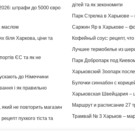
дітей та як зекономити
 2026: штрафи до 5000 євро
Парк Стрелка в Харькове – 
та маслом
Саржин Яр в Харькове – фо
х біля Харкова, ціни та
Кофейный соус: рецепт, что 
Лучшее термобелье из шер
портів ЄС та як не
Парк Добропарк под Киевом 
Харьковский Зоопарк после 
пускають до Німеччини
Булочки синнабон с корице
ування і як правильно
Харьковская Швейцария – ц
Маршрут и расписание 27 т
 який не повторить магазин
Трамвай № 3 Харьков – мар
рецепт пухкого тіста та