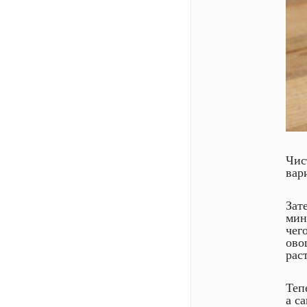
Чис
вар
Зат
мин
чег
ово
рас
Теп
а с