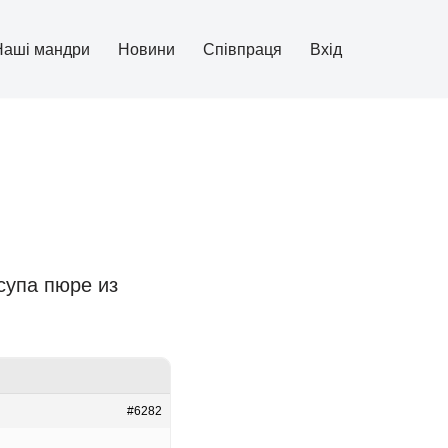
Наші мандри
Новини
Співпраця
Вхід
супа пюре из
#6282