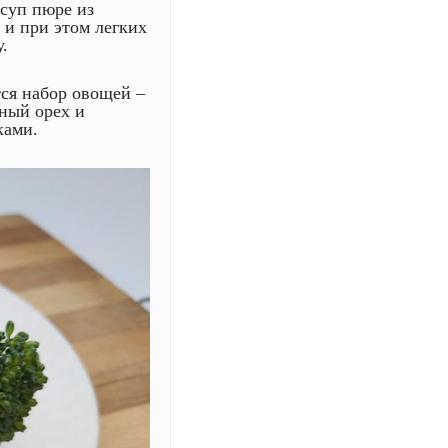
суп пюре из
 и при этом легких
.
тся набор овощей –
тный орех и
ками.