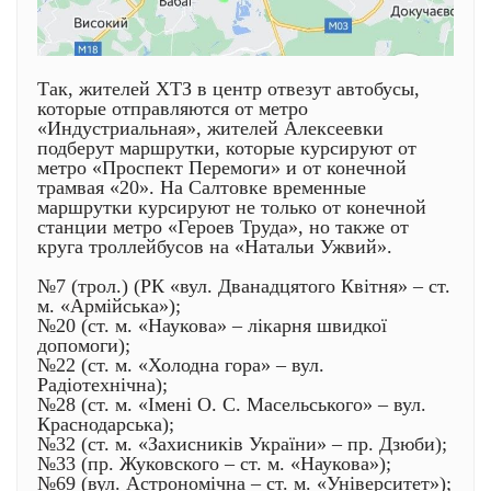
Так, жителей ХТЗ в центр отвезут автобусы,
которые отправляются от метро
«Индустриальная», жителей Алексеевки
подберут маршрутки, которые курсируют от
метро «Проспект Перемоги» и от конечной
трамвая «20». На Салтовке временные
маршрутки курсируют не только от конечной
станции метро «Героев Труда», но также от
круга троллейбусов на «Натальи Ужвий».
№7 (трол.) (РК «вул. Дванадцятого Квітня» – ст.
м. «Армійська»);
№20 (ст. м. «Наукова» – лікарня швидкої
допомоги);
№22 (ст. м. «Холодна гора» – вул.
Радіотехнічна);
№28 (ст. м. «Імені О. С. Масельського» – вул.
Краснодарська);
№32 (ст. м. «Захисників України» – пр. Дзюби);
№33 (пр. Жуковского – ст. м. «Наукова»);
№69 (вул. Астрономічна – ст. м. «Університет»);