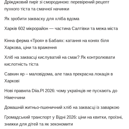
Дріжджовий пиріг зі смородиною: перевірений рецепт
пухкого тіста та смачної начинки
Як зробити закваску для хліба вдома
Харків 602 мікрорайон — частина Салтівки та межа міста
Кінна ферма «Троя» в Бабаях: катання на конях біля
Харкова, ціни та враження
Хліб на заквасці кислуватий на смак? Як контролювати
кислотність тіста
Савкин яр – маловідома, але така прекрасна локація в
Харкові
Нові правила Diia.Pl 2026: чому українців не пускають до
Німеччини
Домашній житньо-пшеничний хліб на заквасці із заваркою
Громадський транспорт у Відні 2026: ціни на квитки, проїзні,
знижки для дітей та як зекономити