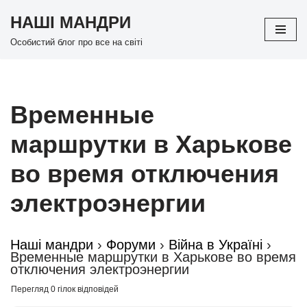
НАШІ МАНДРИ
Перейти
Особистий блог про все на світі
до
вмісту
Временные
маршрутки в Харькове
во время отключения
электроэнергии
Наші мандри
›
Форуми
›
Війна в Україні
›
Временные маршрутки в Харькове во время
отключения электроэнергии
Перегляд 0 гілок відповідей