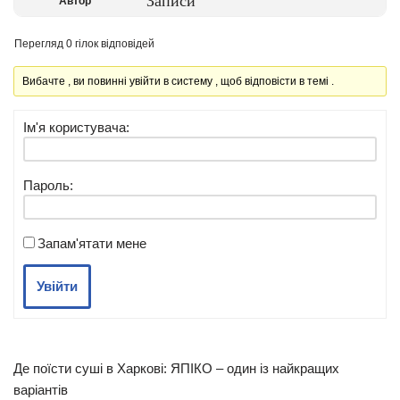
Записи
Автор
Перегляд 0 гілок відповідей
Вибачте , ви повинні увійти в систему , щоб відповісти в темі .
Ім'я користувача:
Пароль:
Запам'ятати мене
Увійти
Де поїсти суші в Харкові: ЯПІКО – один із найкращих
варіантів