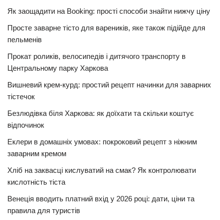
Як заощадити на Booking: прості способи знайти нижчу ціну
Просте заварне тісто для вареників, яке також підійде для
пельменів
Прокат роликів, велосипедів і дитячого транспорту в
Центральному парку Харкова
Вишневий крем-курд: простий рецепт начинки для заварних
тістечок
Безлюдівка біля Харкова: як доїхати та скільки коштує
відпочинок
Еклери в домашніх умовах: покроковий рецепт з ніжним
заварним кремом
Хліб на заквасці кислуватий на смак? Як контролювати
кислотність тіста
Венеція вводить платний вхід у 2026 році: дати, ціни та
правила для туристів