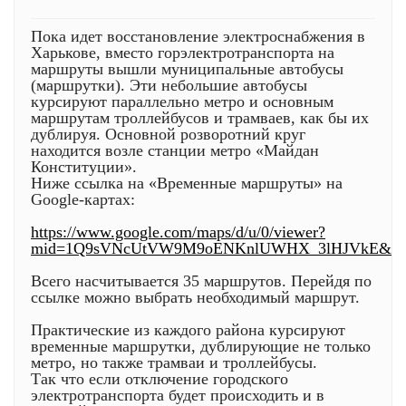
Пока идет восстановление электроснабжения в
Харькове, вместо горэлектротранспорта на
маршруты вышли муниципальные автобусы
(маршрутки). Эти небольшие автобусы
курсируют параллельно метро и основным
маршрутам троллейбусов и трамваев, как бы их
дублируя. Основной розворотний круг
находится возле станции метро «Майдан
Конституции».
Ниже ссылка на «Временные маршруты» на
Google-картах:
https://www.google.com/maps/d/u/0/viewer?
mid=1Q9sVNcUtVW9M9oENKnlUWHX_3lHJVkE&ll=4
Всего насчитывается 35 маршрутов. Перейдя по
ссылке можно выбрать необходимый маршрут.
Практические из каждого района курсируют
временные маршрутки, дублирующие не только
метро, но также трамваи и троллейбусы.
Так что если отключение городского
электротранспорта будет происходить и в