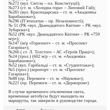
№272 (вул. Світла – пл. Конституції);
№273 (ст. м. «Холодна гора» – Липовий Гай);
№281 (вул. Краснодарська – ст. м. «Академіка
Барабашова»);
№296 (П’ятихатки – пр. Незалежності);
№ 51 (РК «вул. Дванадцятого Квітня» – РК «вул.
Зубарєва»);
№52 (РК «вул. Дванадцятого Квітня» – РК «759
м/р»);
№147 (м/р «Горизонт» – ст. м. «Проспект
Гагаріна»);
№266 ( ст. Л. Толстого – АС «Героїв Праці»);
№24 (трол.) (602 м/р – ст. м. «Академіка
Барабашова»);
№52 (вул. Гарібальді – ст. м. «Студентська»);
№5 (трол.) (аеропорт – ст. м. «Проспект
Гагаріна»);
№88 (пр. Перемоги – ст. м. «Наукова»);
№221 (пр. Перемоги – ст. м. «Держпром»)
В случае временного отключения света,
временные автобусы будут выходить на
маршруты, так заверили в руководстве города.