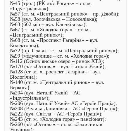
№45 (трол) (РК «з/с Рогань» – ст. м.
«Індустріальна»);
№57 (ст. м. «Центральний ринок» – пр. Дзюби);
№58 (вул. Золочівська – Новоселівка);
№63 (602 м/р – вул. Клочківська);
№67 (ст. м. «Холодна гора» – ст. м.
«Центральний ринок»);
№68 (ст. м. «Проспект Гагаріна» – вул.
Колекторна);
№72 (пр. Слави – ст. м. «Центральний ринок»);
№99 (медучилище – ст. м. «Холодна гора»);
№112 (Основ’янське озеро – ринок ХТЗ);
№170 (з/с «Основа» – вул. Наталії Ужвій);
№128 (ст. м. «Проспект Гагаріна» – вул.
Біологічна);
№140 (ст. м. «Центральний ринок» – вул.
Беркоса);
№204 (вул. Наталії Ужвій – АС
«Індустріальна»);
№206 (вул. Наталії Ужвій- АС «Героїв Праці»);
№208 (Велика Данилівка – АС «Героїв Праці»);
№222 (вул. Світла – АС «Героїв Праці»);
№243 (ст. м. «Холодна гора» – пансіонат);
№260 (з/с «Основа» – ст. м. «Захисників
України»);