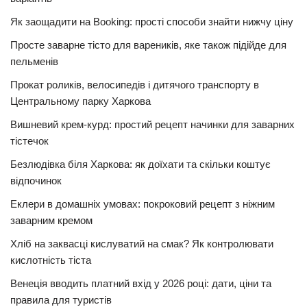
Як заощадити на Booking: прості способи знайти нижчу ціну
Просте заварне тісто для вареників, яке також підійде для
пельменів
Прокат роликів, велосипедів і дитячого транспорту в
Центральному парку Харкова
Вишневий крем-курд: простий рецепт начинки для заварних
тістечок
Безлюдівка біля Харкова: як доїхати та скільки коштує
відпочинок
Еклери в домашніх умовах: покроковий рецепт з ніжним
заварним кремом
Хліб на заквасці кислуватий на смак? Як контролювати
кислотність тіста
Венеція вводить платний вхід у 2026 році: дати, ціни та
правила для туристів