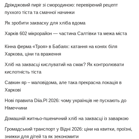
Дріжджовий пиріг зі смородиною: перевірений рецепт
пухкого тіста та смачної начинки
Як зробити закваску для хліба вдома
Харків 602 мікрорайон — частина Салтівки та межа міста
Кінна ферма «Троя» в Бабаях: катання на конях біля
Харкова, ціни та враження
Хліб на заквасці кислуватий на смак? Як контролювати
кислотність тіста
Савкин яр – маловідома, але така прекрасна локація в
Харкові
Нові правила Diia.Pl 2026: чому українців не пускають до
Німеччини
Домашній житньо-пшеничний хліб на заквасці із заваркою
Громадський транспорт у Відні 2026: ціни на квитки, проїзні,
знижки для дітей та як зекономити