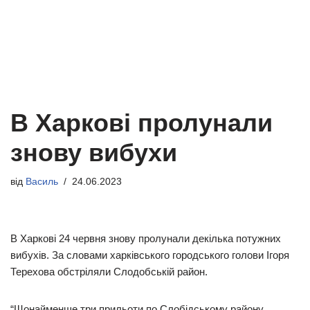
В Харкові пролунали
знову вибухи
від
Василь
24.06.2023
В Харкові 24 червня знову пролунали декілька потужних
вибухів. За словами харківського городського голови Ігоря
Терехова обстріляли Слодобській район.
“Щонайменше три прильоти по Слобідському району.