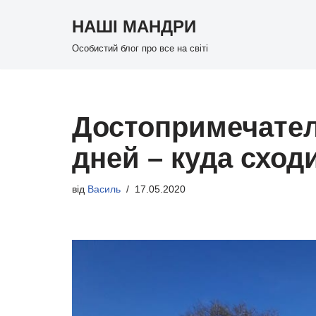
НАШІ МАНДРИ
Перейти
Особистий блог про все на світі
до
вмісту
Достопримечател
дней – куда сход
від
Василь
17.05.2020