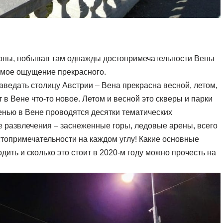
ропы, побывав там однажды достопримечательности Вены
имое ощущение прекрасного.
аведать столицу Австрии – Вена прекрасна весной, летом,
 в Вене что-то новое. Летом и весной это скверы и парки
енью в Вене проводятся десятки тематических
ие развлечения – заснеженные горы, ледовые арены, всего
остопримечательности на каждом углу! Какие основные
одить и сколько это стоит в 2020-м году можно прочесть на