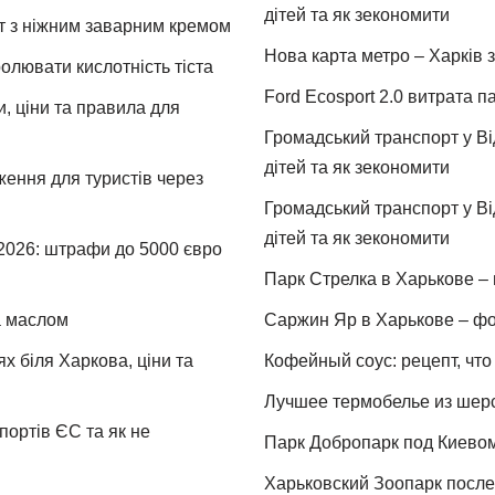
дітей та як зекономити
т з ніжним заварним кремом
Нова карта метро – Харків з
ролювати кислотність тіста
Ford Ecosport 2.0 витрата па
и, ціни та правила для
Громадський транспорт у Від
дітей та як зекономити
ження для туристів через
Громадський транспорт у Від
дітей та як зекономити
 2026: штрафи до 5000 євро
Парк Стрелка в Харькове – 
та маслом
Саржин Яр в Харькове – фо
х біля Харкова, ціни та
Кофейный соус: рецепт, что 
Лучшее термобелье из шер
портів ЄС та як не
Парк Добропарк под Киевом 
Харьковский Зоопарк после 