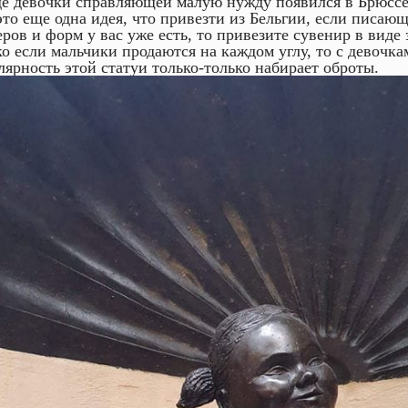
де девочки справляющей малую нужду появился в Брюссел
 это еще одна идея, что привезти из Бельгии, если писаю
еров и форм у вас уже есть, то привезите сувенир в виде
ко если мальчики продаются на каждом углу, то с девочка
лярность этой статуи только-только набирает оброты.