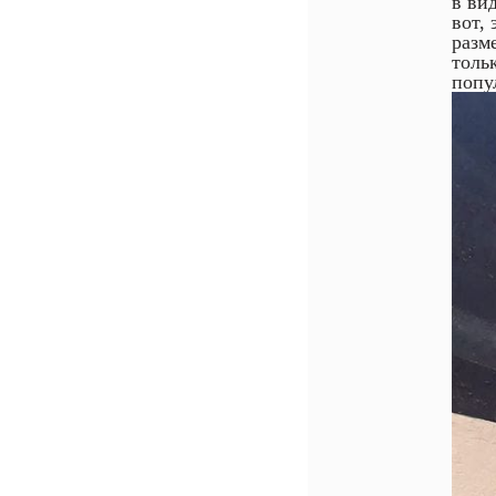
в ви
вот,
разм
толь
попу