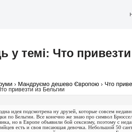
ь у темі: Что привезти
руми
›
Мандруємо дешево Європою
›
Что приве
 Что привезти из Бельгии
одна идея подсмотрена ну друзей, которые совсем недавн
дки по Бельгии. Все конечно же знаю про символ Брюссе
чика, но в Европе объявили бой сексизму, поэтому с неда
гийцев есть и своя писающая девочка. Небольшой 50 са