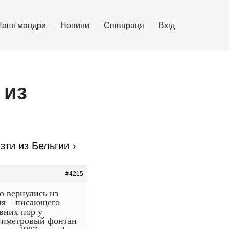
Наші мандри
Новини
Співпраця
Вхід
 из
зти из Бельгии
›
#4215
о вернулись из
ля – писающего
вних пор у
нтиметровый фонтан