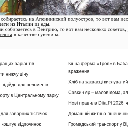
 собираетесь на Апеннинский полуостров, то вот вам нес
езти из Италии из еды
.
ли собираетесь в Венгрию, то вот вам несколько советов,
пешта
в качестве сувенира.
кращих варіантів
Кінна ферма «Троя» в Бабая
враження
ти нижчу ціну
Хліб на заквасці кислуватий
 підійде для пельменів
Савкин яр – маловідома, ал
спорту в Центральному парку
Нові правила Diia.Pl 2026: 
для заварних тістечок
Домашній житньо-пшеничний 
и коштує відпочинок
Громадський транспорт у Від