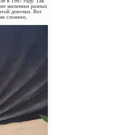
е в 1987 году. Так
щие мальчики разных
 этой девочки. Вот
ми сложнее,