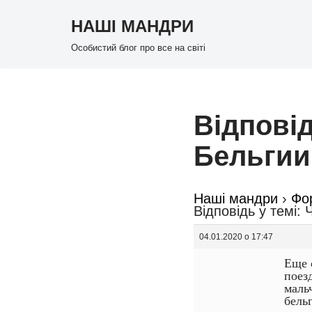
НАШІ МАНДРИ
Перейти
Особистий блог про все на світі
до
вмісту
Відповід
Бельгии
Наші мандри
›
Фо
Відповідь у темі:
04.01.2020 о 17:47
Еще 
поез
маль
бель