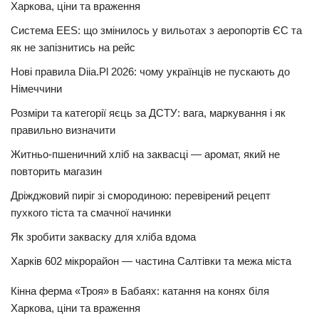
Харкова, ціни та враження
Система EES: що змінилось у вильотах з аеропортів ЄС та
як не запізнитись на рейс
Нові правила Diia.Pl 2026: чому українців не пускають до
Німеччини
Розміри та категорії яєць за ДСТУ: вага, маркування і як
правильно визначити
Житньо-пшеничний хліб на заквасці — аромат, який не
повторить магазин
Дріжджовий пиріг зі смородиною: перевірений рецепт
пухкого тіста та смачної начинки
Як зробити закваску для хліба вдома
Харків 602 мікрорайон — частина Салтівки та межа міста
Кінна ферма «Троя» в Бабаях: катання на конях біля
Харкова, ціни та враження