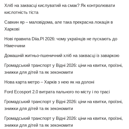
Хліб на заквасці кислуватий на смак? Як контролювати
кислотність тіста
Савкин яр – маловідома, але така прекрасна локація в
Харкові
Нові правила Diia.Pl 2026: чому українців не пускають до
Німеччини
Домашній житньо-пшеничний хліб на заквасці із заваркою
Громадський транспорт у Відні 2026: ціни на квитки, проїзні,
знижки для дітей та як зекономити
Нова карта метро – Харків з нею як на долоні
Ford Ecosport 2.0 витрата пального по місту і по трасі
Громадський транспорт у Відні 2026: ціни на квитки, проїзні,
знижки для дітей та як зекономити
Громадський транспорт у Відні 2026: ціни на квитки, проїзні,
знижки для дітей та як зекономити