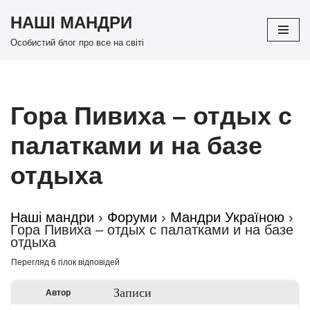
НАШІ МАНДРИ
Перейти
Особистий блог про все на світі
до
вмісту
Гора Пивиха – отдых с
палатками и на базе
отдыха
Наші мандри
›
Форуми
›
Мандри Україною
›
Гора Пивиха – отдых с палатками и на базе
отдыха
Перегляд 6 гілок відповідей
Записи
Автор