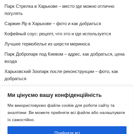
Парк Стрелка в Харькове – место где можно отлично
погулять
Саржин Яр в Харькове – фото и как добраться
Кофейный соус: рецепт, что это и где используется
Лучшее термобелье из шерсти мериноса
Парк Добропарк под Киевом – адрес, как добраться, цена
входа
Харьковский Зоопарк после реконструкции – фото, как
добраться
Булочки синнабон с корицей – изысканный рецепт в
Ми цінуємо вашу конфіденційність
домашних условиях
Ми використовуємо файли cookie для роботи сайту та
Харьковская Швейцария – цены, адрес, как добраться
аналітики. Ви можете прийняти всі файли або налаштувати
Маршрут и расписание 27 троллейбуса (Харьков)
їх самостійно.
Трамвай № 3 Харьков – маршрут, время и интервал
Прийняти всі
движения