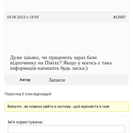
04.06.2023 о 19:59
#12007
Дуже цікаво, чи працюють зараз бази
відпочинку на Півіхє? Якщо у когось є така
інформація напишіть будь ласка:)
Записи
Автор
Перегляд 6 гілок відповідей
Вибачте , ви повинні увійти в систему , щоб відповісти в темі .
Ім'я користувача: