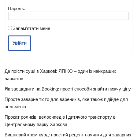
Пароль:
Запам'ятати мене
Увійти
Де поїсти суші в Харкові: ЯПІКО – один із найкращих
варіантів
Як заощадити на Booking: прості способи знайти нижчу ціну
Просте заварне тісто для вареників, яке також підійде для
пельменів
Прокат роликів, велосипедів і дитячого транспорту в
Центральному парку Харкова
Вишневий крем-курд: простий рецепт начинки для заварних