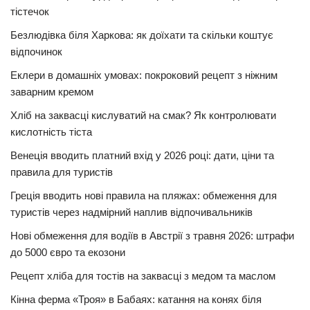
тістечок
Безлюдівка біля Харкова: як доїхати та скільки коштує
відпочинок
Еклери в домашніх умовах: покроковий рецепт з ніжним
заварним кремом
Хліб на заквасці кислуватий на смак? Як контролювати
кислотність тіста
Венеція вводить платний вхід у 2026 році: дати, ціни та
правила для туристів
Греція вводить нові правила на пляжах: обмеження для
туристів через надмірний наплив відпочивальників
Нові обмеження для водіїв в Австрії з травня 2026: штрафи
до 5000 євро та екозони
Рецепт хліба для тостів на заквасці з медом та маслом
Кінна ферма «Троя» в Бабаях: катання на конях біля