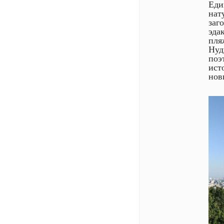
Еди
нат
заг
эда
пля
Нуд
поэ
ист
нов