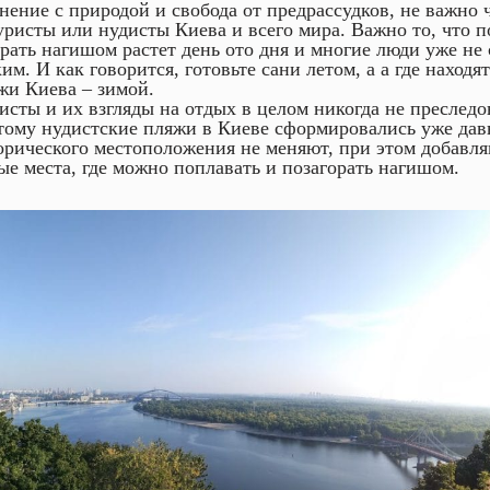
нение с природой и свобода от предрассудков, не важно
уристы или нудисты Киева и всего мира. Важно то, что п
орать нагишом растет день ото дня и многие люди уже не
ким. И как говорится, готовьте сани летом, а а где находя
жи Киева – зимой.
исты и их взгляды на отдых в целом никогда не преследов
тому нудистские пляжи в Киеве сформировались уже давн
орического местоположения не меняют, при этом добавля
ые места, где можно поплавать и позагорать нагишом.