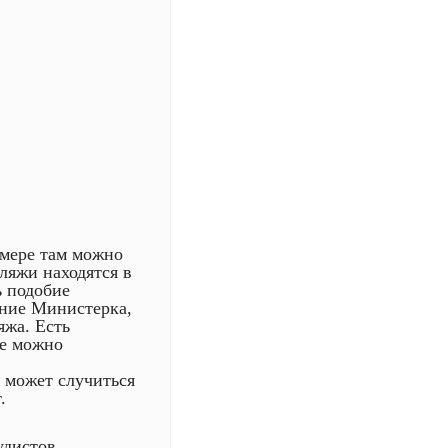
 мере там можно
ляжи находятся в
ь подобие
ание Министерка,
яжа. Есть
же можно
о может случиться
.
удистов.