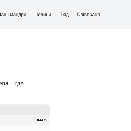
Наші мандри
Новини
Вхід
Співпраця
ва – где
#4479