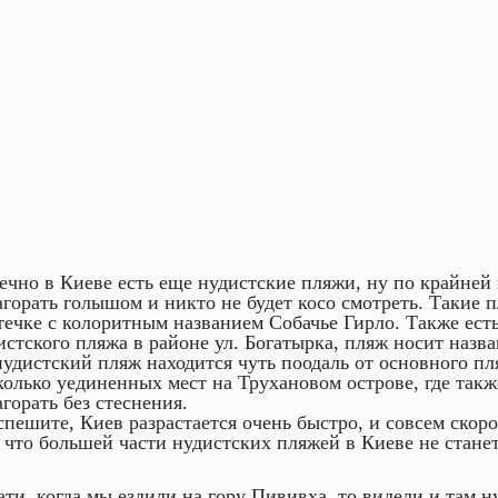
ечно в Киеве есть еще нудистские пляжи, ну по крайней
агорать голышом и никто не будет косо смотреть. Такие п
течке с колоритным названием Собачье Гирло. Также ест
истского пляжа в районе ул. Богатырка, пляж носит назв
нудистский пляж находится чуть поодаль от основного пл
колько уединенных мест на Трухановом острове, где так
агорать без стеснения.
спешите, Киев разрастается очень быстро, и совсем скор
, что большей части нудистских пляжей в Киеве не станет
ати, когда мы ездили на гору Пививха, то видели и там н