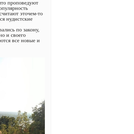
 что проповедуют
опулярность
 считают эточем-то
тся нудистские
ались по закону,
о и своего
ются все новые и