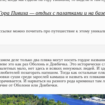
Гора Пивиха — отдых с палатками и на баз
ссылке можно почитать про путешествие к этому уникаль
самом деле только два пляжа могут носить гордое назван
иеве это как раз Оболонь и Довбичка. Это исторически 
 залетных мало, нет здесь и всяких ненужных людей. И з
 любителей позагорать нагишом. Тогда как остальные пля
ровки суши среди зарослей камыша и назвать их пляжами
орачивается. И нарваться на разного рода криминал там ле
ичие от Оболони или Довбички.