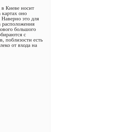
 в Киеве носит
 картах оно
. Наверно это для
а расположения
кового большого
обираются с
в, поблизости есть
леко от входа на