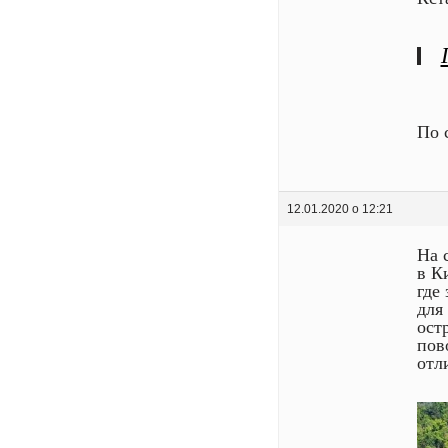
По 
12.01.2020 о 12:21
На 
в К
где
для
ост
пов
отл