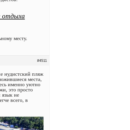
е отдыха
ному месту.
#4511
ие нудистский пляж
сложившиеся места,
десь именно уютно
жи, это просто
 язык не
гче всего, в