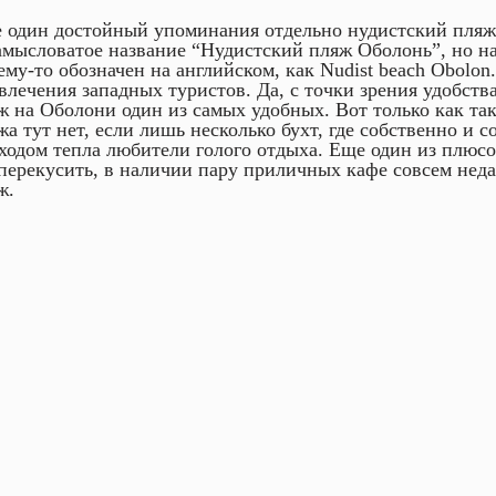
 один достойный упоминания отдельно нудистский пляж
амысловатое название “Нудистский пляж Оболонь”, но на
ему-то обозначен на английском, как Nudist beach Obolon
влечения западных туристов. Да, с точки зрения удобств
ж на Оболони один из самых удобных. Вот только как та
жа тут нет, если лишь несколько бухт, где собственно и с
ходом тепла любители голого отдыха. Еще один из плюсо
 перекусить, в наличии пару приличных кафе совсем неда
ж.