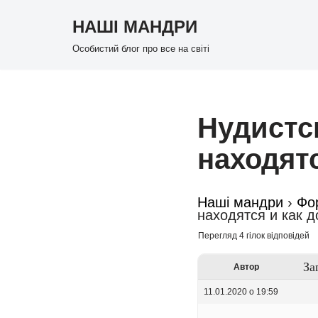
НАШІ МАНДРИ
Перейти
Особистий блог про все на світі
до
вмісту
Нудистс
находят
Наші мандри
›
Фо
находятся и как 
Перегляд 4 гілок відповідей
За
Автор
11.01.2020 о 19:59