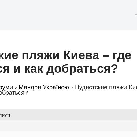
кие пляжи Киева – где
ся и как добраться?
руми
›
Мандри Україною
›
Нудистские пляжи Кие
добраться?
писи