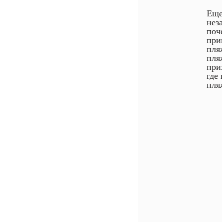
Еще
нез
поч
при
пля
пля
при
где
пля