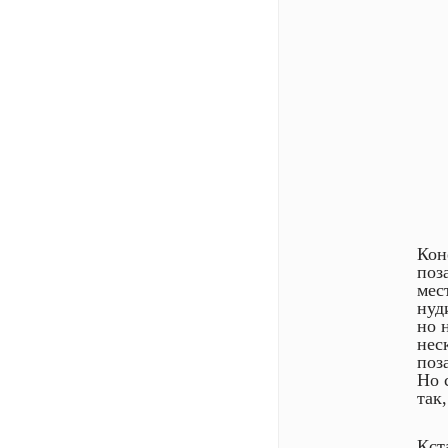
Кон
поз
мес
нуд
но 
нес
поз
Но 
так
Кст