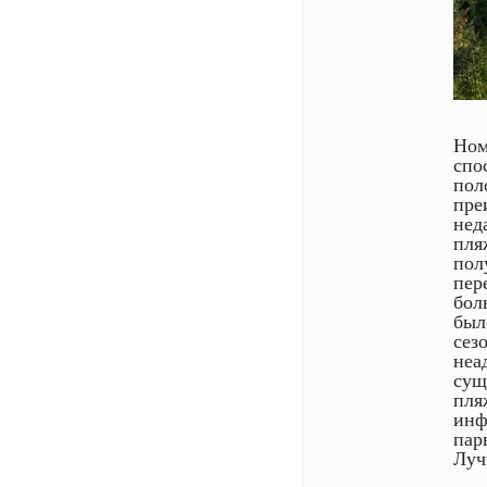
Ном
спо
пол
пре
нед
пля
пол
пер
бол
был
сез
неа
сущ
пля
инф
пар
Луч