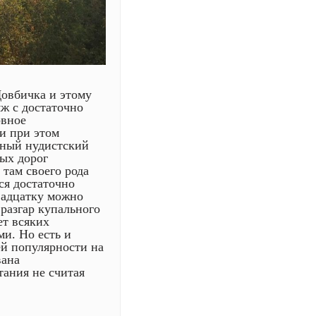
Довбичка и этому
ж с достаточно
овное
и при этом
рный нудистский
ых дорог
там своего рода
ся достаточно
вадцатку можно
разгар купального
ет всяких
и. Но есть и
ей популярности на
вана
тания не считая