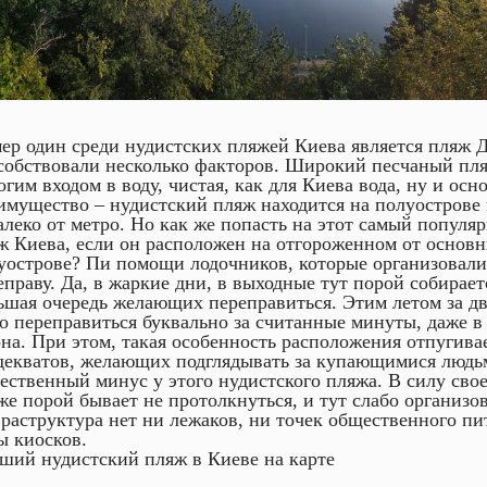
ер один среди нудистских пляжей Киева является пляж 
собствовали несколько факторов. Широкий песчаный пля
огим входом в воду, чистая, как для Киева вода, ну и осн
имущество – нудистский пляж находится на полуострове 
алеко от метро. Но как же попасть на этот самый популя
ж Киева, если он расположен на отгороженном от основн
уострове? Пи помощи лодочников, которые организовали 
еправу. Да, в жаркие дни, в выходные тут порой собирает
ьшая очередь желающих переправиться. Этим летом за д
о переправиться буквально за считанные минуты, даже в 
она. При этом, такая особенность расположения отпугива
декватов, желающих подглядывать за купающимися людьм
ественный минус у этого нудистского пляжа. В силу сво
же порой бывает не протолкнуться, и тут слабо организо
раструктура нет ни лежаков, ни точек общественного пи
ы киосков.
ший нудистский пляж в Киеве на карте