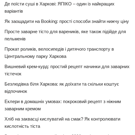
Де поїсти суші в Харкові: ЯПІКО – один із найкращих
варіантів
Як заощадити на Booking: прості способи знайти нижчу ціну
Просте заварне тісто для вареників, яке також підійде для
пельменів
Прокат роликів, велосипедів і дитячого транспорту в
Центральному парку Харкова
Вишневий крем-курд: простий рецепт начинки для заварних
тістечок
Безлюдівка біля Харкова: як доїхати та скільки коштує
відпочинок
Еклери в домашніх умовах: покроковий рецепт з ніжним
заварним кремом
Хліб на заквасці кислуватий на смак? Як контролювати
кислотність тіста