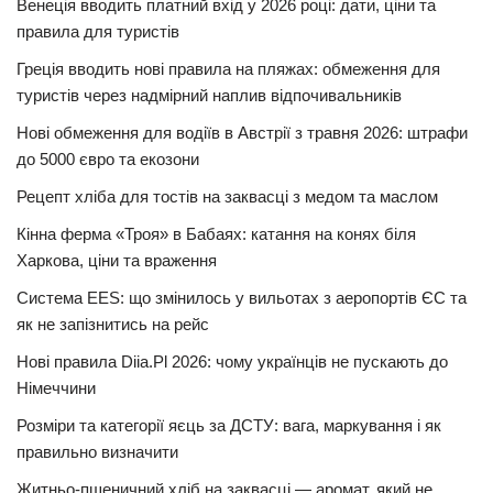
Венеція вводить платний вхід у 2026 році: дати, ціни та
правила для туристів
Греція вводить нові правила на пляжах: обмеження для
туристів через надмірний наплив відпочивальників
Нові обмеження для водіїв в Австрії з травня 2026: штрафи
до 5000 євро та екозони
Рецепт хліба для тостів на заквасці з медом та маслом
Кінна ферма «Троя» в Бабаях: катання на конях біля
Харкова, ціни та враження
Система EES: що змінилось у вильотах з аеропортів ЄС та
як не запізнитись на рейс
Нові правила Diia.Pl 2026: чому українців не пускають до
Німеччини
Розміри та категорії яєць за ДСТУ: вага, маркування і як
правильно визначити
Житньо-пшеничний хліб на заквасці — аромат, який не