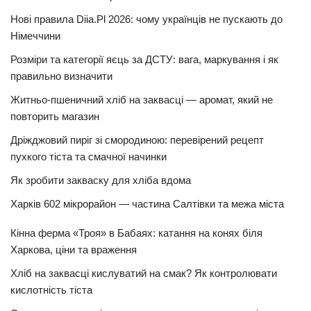
Нові правила Diia.Pl 2026: чому українців не пускають до
Німеччини
Розміри та категорії яєць за ДСТУ: вага, маркування і як
правильно визначити
Житньо-пшеничний хліб на заквасці — аромат, який не
повторить магазин
Дріжджовий пиріг зі смородиною: перевірений рецепт
пухкого тіста та смачної начинки
Як зробити закваску для хліба вдома
Харків 602 мікрорайон — частина Салтівки та межа міста
Кінна ферма «Троя» в Бабаях: катання на конях біля
Харкова, ціни та враження
Хліб на заквасці кислуватий на смак? Як контролювати
кислотність тіста