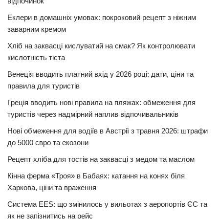
відпочинок
Еклери в домашніх умовах: покроковий рецепт з ніжним
заварним кремом
Хліб на заквасці кислуватий на смак? Як контролювати
кислотність тіста
Венеція вводить платний вхід у 2026 році: дати, ціни та
правила для туристів
Греція вводить нові правила на пляжах: обмеження для
туристів через надмірний наплив відпочивальників
Нові обмеження для водіїв в Австрії з травня 2026: штрафи
до 5000 євро та екозони
Рецепт хліба для тостів на заквасці з медом та маслом
Кінна ферма «Троя» в Бабаях: катання на конях біля
Харкова, ціни та враження
Система EES: що змінилось у вильотах з аеропортів ЄС та
як не запізнитись на рейс