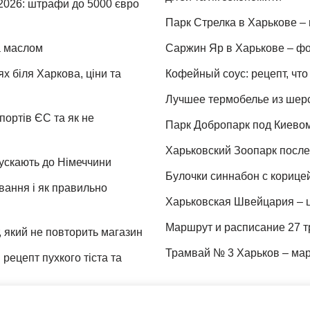
 2026: штрафи до 5000 євро
Парк Стрелка в Харькове – 
та маслом
Саржин Яр в Харькове – фо
х біля Харкова, ціни та
Кофейный соус: рецепт, что 
Лучшее термобелье из шер
портів ЄС та як не
Парк Добропарк под Киевом 
Харьковский Зоопарк после 
пускають до Німеччини
Булочки синнабон с корице
ування і як правильно
Харьковская Швейцария – ц
Маршрут и расписание 27 т
 який не повторить магазин
Трамвай № 3 Харьков – мар
рецепт пухкого тіста та