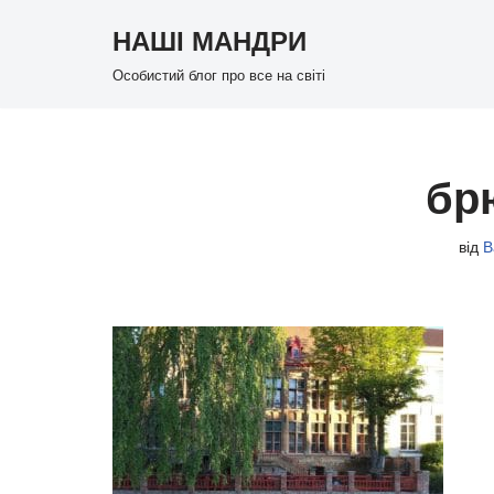
НАШІ МАНДРИ
Перейти
Особистий блог про все на світі
до
вмісту
бр
від
В