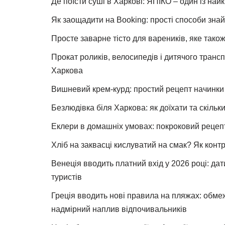
Де поїсти суші в Харкові: ЯПІКО – один із най
Як заощадити на Booking: прості способи знай
Просте заварне тісто для вареників, яке також
Прокат роликів, велосипедів і дитячого тран
Харкова
Вишневий крем-курд: простий рецепт начинки 
Безлюдівка біля Харкова: як доїхати та скільк
Еклери в домашніх умовах: покроковий рецеп
Хліб на заквасці кислуватий на смак? Як конт
Венеція вводить платний вхід у 2026 році: дат
туристів
Греція вводить нові правила на пляжах: обме
надмірний наплив відпочивальників