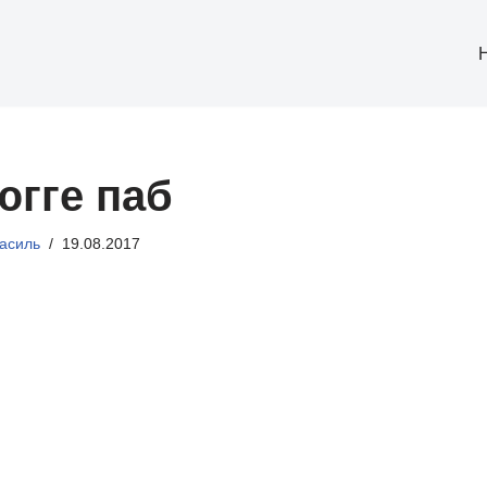
югге паб
асиль
19.08.2017