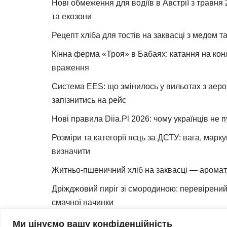
Нові обмеження для водіїв в Австрії з травня
та екозони
Рецепт хліба для тостів на заквасці з медом 
Кінна ферма «Троя» в Бабаях: катання на коня
враження
Система EES: що змінилось у вильотах з аеро
запізнитись на рейс
Нові правила Diia.Pl 2026: чому українців не 
Розміри та категорії яєць за ДСТУ: вага, марк
визначити
Житньо-пшеничний хліб на заквасці — аромат,
Дріжджовий пиріг зі смородиною: перевірений 
смачної начинки
Як зробити закваску для хліба вдома
Ми цінуємо вашу конфіденційність