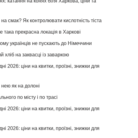
х: катання на конях біля Харкова, ціни та
 на смак? Як контролювати кислотність тіста
е така прекрасна локація в Харкові
чому українців не пускають до Німеччини
хліб на заквасці із заваркою
ні 2026: ціни на квитки, проїзні, знижки для
 нею як на долоні
льного по місту і по трасі
ні 2026: ціни на квитки, проїзні, знижки для
ні 2026: ціни на квитки, проїзні, знижки для