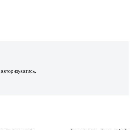
о
авторизуватись
.