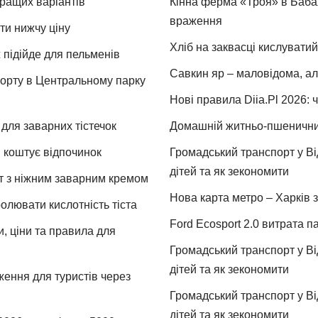
кращих варіантів
Кінна ферма «Троя» в Бабая
враження
ти нижчу ціну
Хліб на заквасці кислуватий
 підійде для пельменів
Савкин яр – маловідома, ал
спорту в Центральному парку
Нові правила Diia.Pl 2026: 
для заварних тістечок
Домашній житньо-пшеничний 
и коштує відпочинок
Громадський транспорт у Від
дітей та як зекономити
т з ніжним заварним кремом
Нова карта метро – Харків з
ролювати кислотність тіста
Ford Ecosport 2.0 витрата па
и, ціни та правила для
Громадський транспорт у Від
дітей та як зекономити
ження для туристів через
Громадський транспорт у Від
дітей та як зекономити