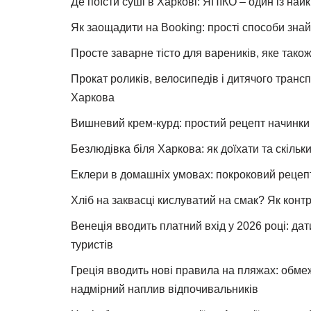
Де поїсти суші в Харкові: ЯПІКО – один із най
Як заощадити на Booking: прості способи знай
Просте заварне тісто для вареників, яке також
Прокат роликів, велосипедів і дитячого тран
Харкова
Вишневий крем-курд: простий рецепт начинки 
Безлюдівка біля Харкова: як доїхати та скільк
Еклери в домашніх умовах: покроковий рецеп
Хліб на заквасці кислуватий на смак? Як конт
Венеція вводить платний вхід у 2026 році: дат
туристів
Греція вводить нові правила на пляжах: обме
надмірний наплив відпочивальників