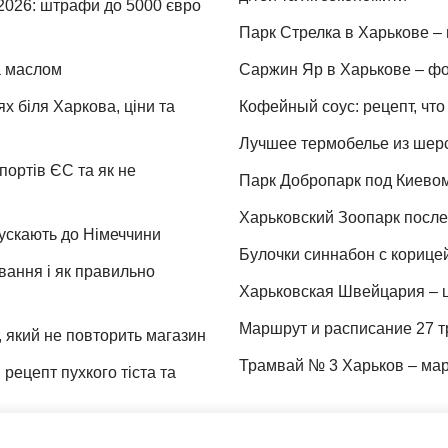
 2026: штрафи до 5000 євро
Парк Стрелка в Харькове – 
та маслом
Саржин Яр в Харькове – фо
х біля Харкова, ціни та
Кофейный соус: рецепт, что 
Лучшее термобелье из шер
портів ЄС та як не
Парк Добропарк под Киевом 
Харьковский Зоопарк после 
пускають до Німеччини
Булочки синнабон с корице
ування і як правильно
Харьковская Швейцария – ц
Маршрут и расписание 27 т
 який не повторить магазин
Трамвай № 3 Харьков – мар
рецепт пухкого тіста та