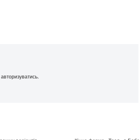
о
авторизуватись
.