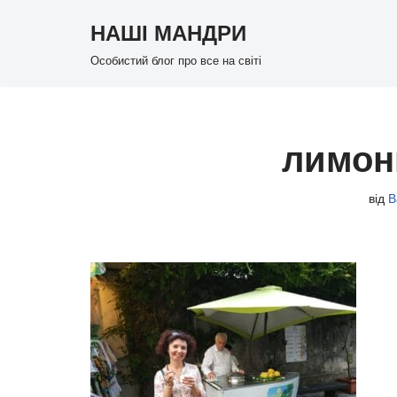
НАШІ МАНДРИ
Перейти
Особистий блог про все на світі
до
вмісту
лимон
від
В