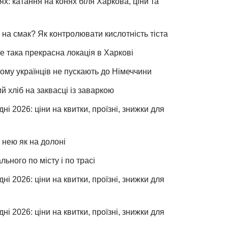
х: катання на конях біля Харкова, ціни та
 на смак? Як контролювати кислотність тіста
е така прекрасна локація в Харкові
чому українців не пускають до Німеччини
хліб на заквасці із заваркою
ні 2026: ціни на квитки, проїзні, знижки для
 нею як на долоні
льного по місту і по трасі
ні 2026: ціни на квитки, проїзні, знижки для
ні 2026: ціни на квитки, проїзні, знижки для