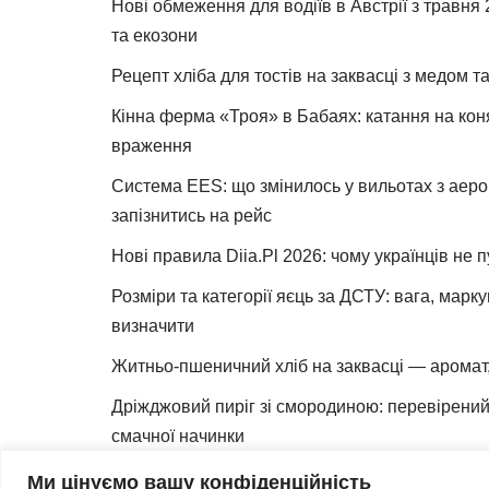
Нові обмеження для водіїв в Австрії з травня
та екозони
Рецепт хліба для тостів на заквасці з медом 
Кінна ферма «Троя» в Бабаях: катання на коня
враження
Система EES: що змінилось у вильотах з аеро
запізнитись на рейс
Нові правила Diia.Pl 2026: чому українців не 
Розміри та категорії яєць за ДСТУ: вага, марк
визначити
Житньо-пшеничний хліб на заквасці — аромат,
Дріжджовий пиріг зі смородиною: перевірений 
смачної начинки
Як зробити закваску для хліба вдома
Ми цінуємо вашу конфіденційність