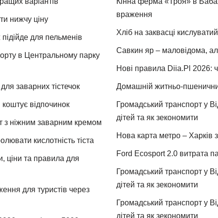
кращих варіантів
Кінна ферма «Троя» в Бабая
враження
ти нижчу ціну
Хліб на заквасці кислуватий
 підійде для пельменів
Савкин яр – маловідома, ал
спорту в Центральному парку
Нові правила Diia.Pl 2026: 
для заварних тістечок
Домашній житньо-пшеничний 
и коштує відпочинок
Громадський транспорт у Від
дітей та як зекономити
т з ніжним заварним кремом
Нова карта метро – Харків з
ролювати кислотність тіста
Ford Ecosport 2.0 витрата па
и, ціни та правила для
Громадський транспорт у Від
дітей та як зекономити
ження для туристів через
Громадський транспорт у Від
дітей та як зекономити