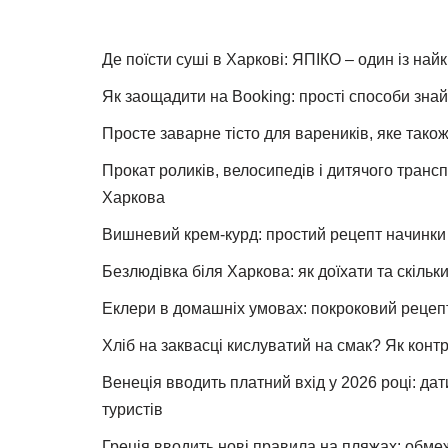
Де поїсти суші в Харкові: ЯПІКО – один із най
Як заощадити на Booking: прості способи знай
Просте заварне тісто для вареників, яке також
Прокат роликів, велосипедів і дитячого тран
Харкова
Вишневий крем-курд: простий рецепт начинки 
Безлюдівка біля Харкова: як доїхати та скільк
Еклери в домашніх умовах: покроковий рецеп
Хліб на заквасці кислуватий на смак? Як конт
Венеція вводить платний вхід у 2026 році: дат
туристів
Греція вводить нові правила на пляжах: обме