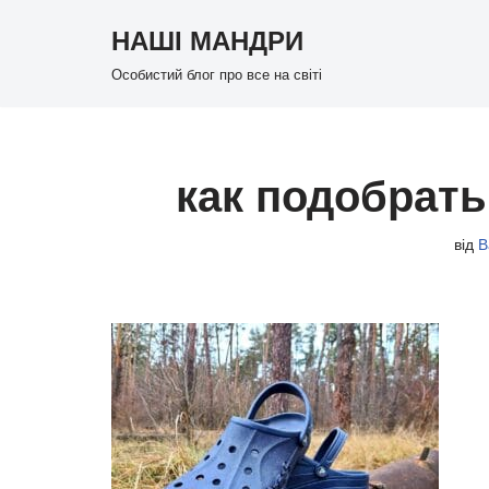
НАШІ МАНДРИ
Перейти
Особистий блог про все на світі
до
вмісту
как подобрать
від
В