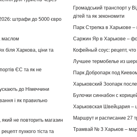
Громадський транспорт у Від
дітей та як зекономити
 2026: штрафи до 5000 євро
Парк Стрелка в Харькове – 
та маслом
Саржин Яр в Харькове – фо
х біля Харкова, ціни та
Кофейный соус: рецепт, что 
Лучшее термобелье из шер
портів ЄС та як не
Парк Добропарк под Киевом 
Харьковский Зоопарк после 
пускають до Німеччини
Булочки синнабон с корице
ування і як правильно
Харьковская Швейцария – ц
Маршрут и расписание 27 т
 який не повторить магазин
Трамвай № 3 Харьков – мар
рецепт пухкого тіста та