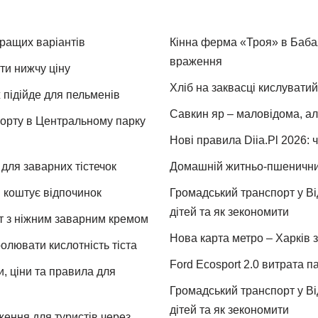
кращих варіантів
Кінна ферма «Троя» в Бабая
враження
ти нижчу ціну
Хліб на заквасці кислуватий
 підійде для пельменів
Савкин яр – маловідома, ал
спорту в Центральному парку
Нові правила Diia.Pl 2026: 
для заварних тістечок
Домашній житньо-пшеничний 
и коштує відпочинок
Громадський транспорт у Від
дітей та як зекономити
т з ніжним заварним кремом
Нова карта метро – Харків з
ролювати кислотність тіста
Ford Ecosport 2.0 витрата па
и, ціни та правила для
Громадський транспорт у Від
дітей та як зекономити
ження для туристів через