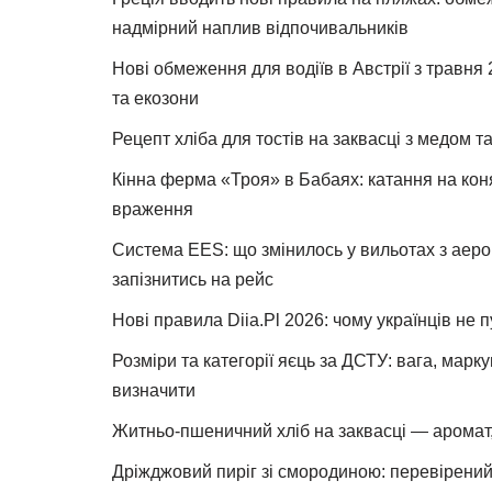
надмірний наплив відпочивальників
Нові обмеження для водіїв в Австрії з травня
та екозони
Рецепт хліба для тостів на заквасці з медом 
Кінна ферма «Троя» в Бабаях: катання на коня
враження
Система EES: що змінилось у вильотах з аеро
запізнитись на рейс
Нові правила Diia.Pl 2026: чому українців не 
Розміри та категорії яєць за ДСТУ: вага, марк
визначити
Житньо-пшеничний хліб на заквасці — аромат,
Дріжджовий пиріг зі смородиною: перевірений 