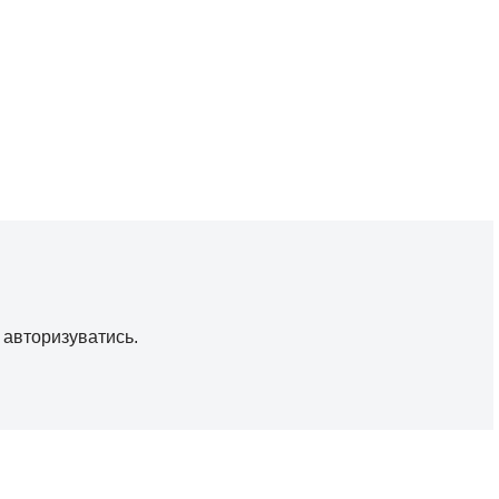
о
авторизуватись
.