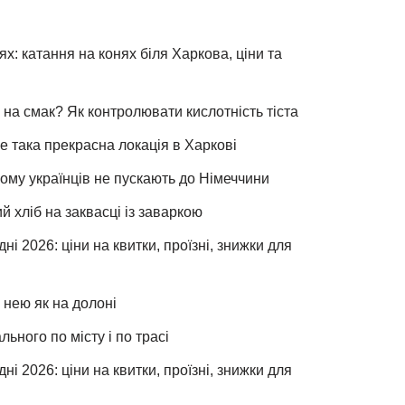
х: катання на конях біля Харкова, ціни та
 на смак? Як контролювати кислотність тіста
е така прекрасна локація в Харкові
чому українців не пускають до Німеччини
хліб на заквасці із заваркою
ні 2026: ціни на квитки, проїзні, знижки для
 нею як на долоні
льного по місту і по трасі
ні 2026: ціни на квитки, проїзні, знижки для