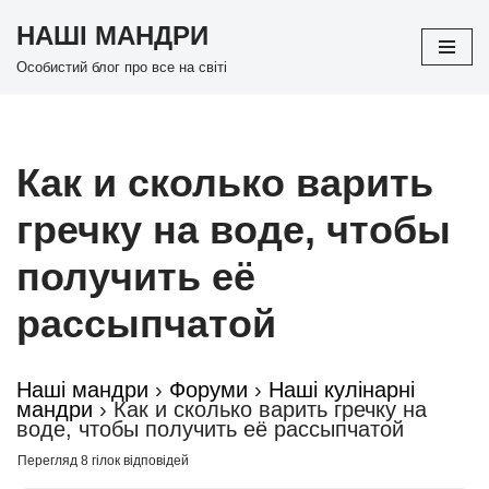
НАШІ МАНДРИ
Перейти
Особистий блог про все на світі
до
вмісту
Как и сколько варить
гречку на воде, чтобы
получить её
рассыпчатой
Наші мандри
›
Форуми
›
Наші кулінарні
мандри
›
Как и сколько варить гречку на
воде, чтобы получить её рассыпчатой
Перегляд 8 гілок відповідей