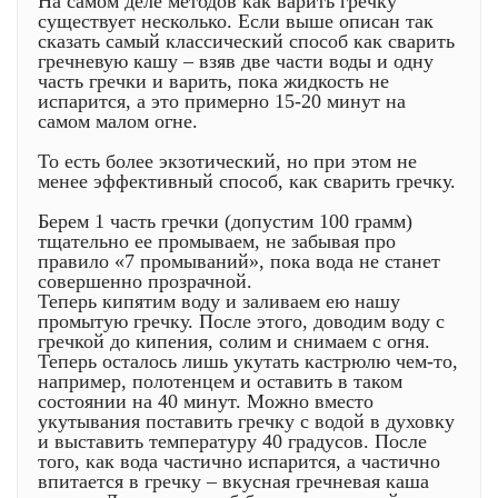
На самом деле методов как варить гречку
существует несколько. Если выше описан так
сказать самый классический способ как сварить
гречневую кашу – взяв две части воды и одну
часть гречки и варить, пока жидкость не
испарится, а это примерно 15-20 минут на
самом малом огне.
То есть более экзотический, но при этом не
менее эффективный способ, как сварить гречку.
Берем 1 часть гречки (допустим 100 грамм)
тщательно ее промываем, не забывая про
правило «7 промываний», пока вода не станет
совершенно прозрачной.
Теперь кипятим воду и заливаем ею нашу
промытую гречку. После этого, доводим воду с
гречкой до кипения, солим и снимаем с огня.
Теперь осталось лишь укутать кастрюлю чем-то,
например, полотенцем и оставить в таком
состоянии на 40 минут. Можно вместо
укутывания поставить гречку с водой в духовку
и выставить температуру 40 градусов. После
того, как вода частично испарится, а частично
впитается в гречку – вкусная гречневая каша