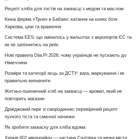
Рецепт хліба для тостів на заквасці з медом та маслом
Кінна ферма «Троя» в Бабаях: катання на конях біля
Харкова, ціни та враження
Система EES: що змінилось у вильотах з аеропортів ЄС та
як не запізнитись на рейс
Нові правила Diia.Pl 2026: чому українців не пускають до
Німеччини
Розміри та категорії яєць за ДСТУ: вага, маркування і як
правильно визначити
Житньо-пшеничний хліб на заквасці — аромат, який не
повторить магазин
Дріжджовий пиріг зі смородиною: перевірений рецепт
пухкого тіста та смачної начинки
Як зробити закваску для хліба вдома
Харків 602 мікрорайон — частина Салтівки та межа міста