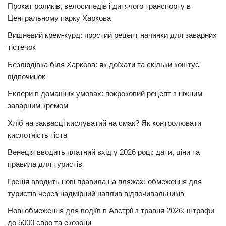
Прокат роликів, велосипедів і дитячого транспорту в
Центральному парку Харкова
Вишневий крем-курд: простий рецепт начинки для заварних
тістечок
Безлюдівка біля Харкова: як доїхати та скільки коштує
відпочинок
Еклери в домашніх умовах: покроковий рецепт з ніжним
заварним кремом
Хліб на заквасці кислуватий на смак? Як контролювати
кислотність тіста
Венеція вводить платний вхід у 2026 році: дати, ціни та
правила для туристів
Греція вводить нові правила на пляжах: обмеження для
туристів через надмірний наплив відпочивальників
Нові обмеження для водіїв в Австрії з травня 2026: штрафи
до 5000 євро та екозони