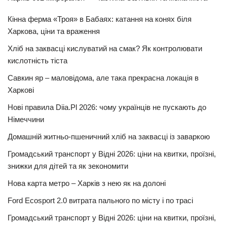
Кінна ферма «Троя» в Бабаях: катання на конях біля
Харкова, ціни та враження
Хліб на заквасці кислуватий на смак? Як контролювати
кислотність тіста
Савкин яр – маловідома, але така прекрасна локація в
Харкові
Нові правила Diia.Pl 2026: чому українців не пускають до
Німеччини
Домашній житньо-пшеничний хліб на заквасці із заваркою
Громадський транспорт у Відні 2026: ціни на квитки, проїзні,
знижки для дітей та як зекономити
Нова карта метро – Харків з нею як на долоні
Ford Ecosport 2.0 витрата пального по місту і по трасі
Громадський транспорт у Відні 2026: ціни на квитки, проїзні,