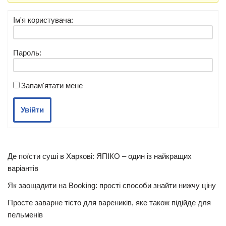
Ім'я користувача:
Пароль:
Запам'ятати мене
Увійти
Де поїсти суші в Харкові: ЯПІКО – один із найкращих
варіантів
Як заощадити на Booking: прості способи знайти нижчу ціну
Просте заварне тісто для вареників, яке також підійде для
пельменів