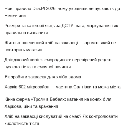
Нові правила Diia.Pl 2026: чому українців не пускають до
Німеччини
Розміри та категорії яєць за ДСТУ: вага, маркування і як
правильно визначити
Житньо-пшеничний хліб на заквасці — аромат, який не
повторить магазин
Дріжджовий пиріг зі смородиною: перевірений рецепт
пухкого тіста та смачної начинки
Як зробити закваску для хліба вдома
Харків 602 мікрорайон — частина Салтівки та межа міста
Кінна ферма «Троя» в Бабаях: катання на конях біля
Харкова, ціни та враження
Хліб на заквасці кислуватий на смак? Як контролювати
кислотність тіста