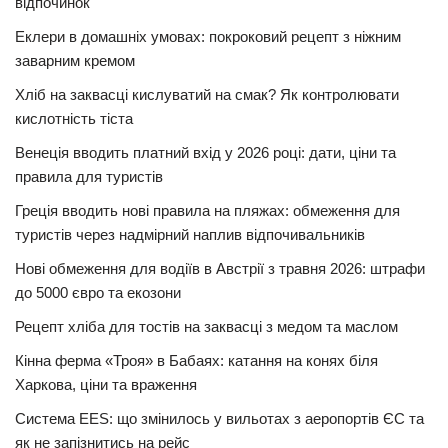
відпочинок
Еклери в домашніх умовах: покроковий рецепт з ніжним
заварним кремом
Хліб на заквасці кислуватий на смак? Як контролювати
кислотність тіста
Венеція вводить платний вхід у 2026 році: дати, ціни та
правила для туристів
Греція вводить нові правила на пляжах: обмеження для
туристів через надмірний наплив відпочивальників
Нові обмеження для водіїв в Австрії з травня 2026: штрафи
до 5000 євро та екозони
Рецепт хліба для тостів на заквасці з медом та маслом
Кінна ферма «Троя» в Бабаях: катання на конях біля
Харкова, ціни та враження
Система EES: що змінилось у вильотах з аеропортів ЄС та
як не запізнитись на рейс