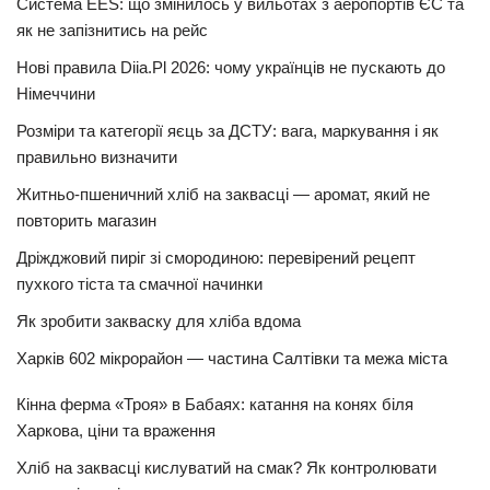
Система EES: що змінилось у вильотах з аеропортів ЄС та
як не запізнитись на рейс
Нові правила Diia.Pl 2026: чому українців не пускають до
Німеччини
Розміри та категорії яєць за ДСТУ: вага, маркування і як
правильно визначити
Житньо-пшеничний хліб на заквасці — аромат, який не
повторить магазин
Дріжджовий пиріг зі смородиною: перевірений рецепт
пухкого тіста та смачної начинки
Як зробити закваску для хліба вдома
Харків 602 мікрорайон — частина Салтівки та межа міста
Кінна ферма «Троя» в Бабаях: катання на конях біля
Харкова, ціни та враження
Хліб на заквасці кислуватий на смак? Як контролювати