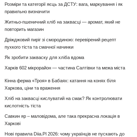
Розміри та категорії яєць за ДСТУ: вага, маркування і як
правильно визначити
Житньо-пшеничний хліб на заквасці — аромат, який не
повторить магазин
Дріжджовий пиріг зі смородиною: перевірений рецепт
пухкого тіста та смачної начинки
Як зробити закваску для хліба вдома
Харків 602 мікрорайон — частина Салтівки та межа міста
Кінна ферма «Троя» в Бабаях: катання на конях біля
Харкова, ціни та враження
Хліб на заквасці кислуватий на смак? Як контролювати
кислотність тіста
Савкин яр – маловідома, але така прекрасна локація в
Харкові
Нові правила Diia.Pl 2026: чому українців не пускають до