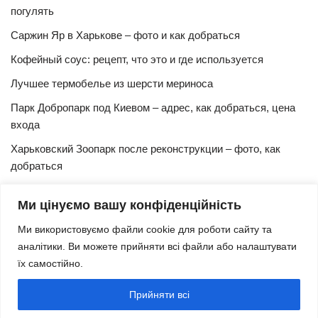
погулять
Саржин Яр в Харькове – фото и как добраться
Кофейный соус: рецепт, что это и где используется
Лучшее термобелье из шерсти мериноса
Парк Добропарк под Киевом – адрес, как добраться, цена
входа
Харьковский Зоопарк после реконструкции – фото, как
добраться
Булочки синнабон с корицей – изысканный рецепт в
Ми цінуємо вашу конфіденційність
домашних условиях
Ми використовуємо файли cookie для роботи сайту та
Харьковская Швейцария – цены, адрес, как добраться
аналітики. Ви можете прийняти всі файли або налаштувати
Маршрут и расписание 27 троллейбуса (Харьков)
їх самостійно.
Трамвай № 3 Харьков – маршрут, время и интервал
Прийняти всі
движения