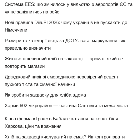
Система EES: що змінилось у вильотах з аеропортів ЄС та
як не запізнитись на рейс
Нові правила Diia.Pl 2026: чому українців не пускають до
Німеччини
Розміри та категорії яєць за ДСТУ: вага, маркування і як
правильно визначити
Житньо-пшеничний хліб на заквасці — аромат, який не
повторить магазин
Дріжджовий пиріг зі смородиною: перевірений рецепт
пухкого тіста та смачної начинки
Як зробити закваску для хліба вдома
Харків 602 мікрорайон — частина Салтівки та межа міста
Кінна ферма «Троя» в Бабаях: катання на конях біля
Харкова, ціни та враження
Хліб на заквасці кислуватий на смак? Як контролювати