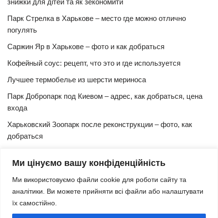
знижки для дітей та як зекономити
Парк Стрелка в Харькове – место где можно отлично
погулять
Саржин Яр в Харькове – фото и как добраться
Кофейный соус: рецепт, что это и где используется
Лучшее термобелье из шерсти мериноса
Парк Добропарк под Киевом – адрес, как добраться, цена
входа
Харьковский Зоопарк после реконструкции – фото, как
добраться
Булочки синнабон с корицей – изысканный рецепт в
Ми цінуємо вашу конфіденційність
домашних условиях
Ми використовуємо файли cookie для роботи сайту та
Харьковская Швейцария – цены, адрес, как добраться
аналітики. Ви можете прийняти всі файли або налаштувати
Маршрут и расписание 27 троллейбуса (Харьков)
їх самостійно.
Трамвай № 3 Харьков – маршрут, время и интервал