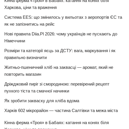
Кінна ферма «Троя» в Бабаях: катання на конях біля
Харкова, ціни та враження
Система EES: що змінилось у вильотах з аеропортів ЄС та
як не запізнитись на рейс
Нові правила Diia.Pl 2026: чому українців не пускають до
Німеччини
Розміри та категорії яєць за ДСТУ: вага, маркування і як
правильно визначити
Житньо-пшеничний хліб на заквасці — аромат, який не
повторить магазин
Дріжджовий пиріг зі смородиною: перевірений рецепт
пухкого тіста та смачної начинки
Як зробити закваску для хліба вдома
Харків 602 мікрорайон — частина Салтівки та межа міста
Кінна ферма «Троя» в Бабаях: катання на конях біля