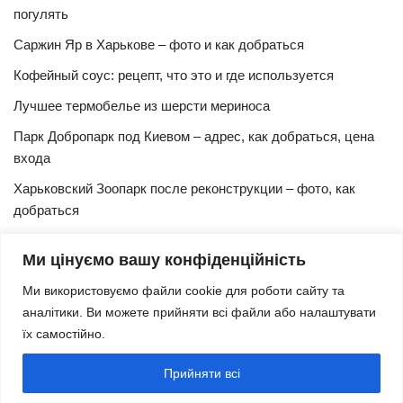
погулять
Саржин Яр в Харькове – фото и как добраться
Кофейный соус: рецепт, что это и где используется
Лучшее термобелье из шерсти мериноса
Парк Добропарк под Киевом – адрес, как добраться, цена
входа
Харьковский Зоопарк после реконструкции – фото, как
добраться
Булочки синнабон с корицей – изысканный рецепт в
Ми цінуємо вашу конфіденційність
домашних условиях
Ми використовуємо файли cookie для роботи сайту та
Харьковская Швейцария – цены, адрес, как добраться
аналітики. Ви можете прийняти всі файли або налаштувати
Маршрут и расписание 27 троллейбуса (Харьков)
їх самостійно.
Трамвай № 3 Харьков – маршрут, время и интервал
Прийняти всі
движения