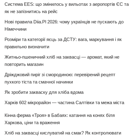
Система EES: що змінилось у вильотах з аеропортів ЄС та
як не запізнитись на рейс
Нові правила Diia.Pl 2026: чому українців не пускають до
Німеччини
Розміри та категорії яєць за ДСТУ: вага, маркування і як
правильно визначити
Житньо-пшеничний хліб на заквасці — аромат, який не
повторить магазин
Дріжджовий пиріг зі смородиною: перевірений рецепт
пухкого тіста та смачної начинки
Як зробити закваску для хліба вдома
Харків 602 мікрорайон — частина Салтівки та межа міста
Кінна ферма «Троя» в Бабаях: катання на конях біля
Харкова, ціни та враження
Хліб на заквасці кислуватий на смак? Як контролювати