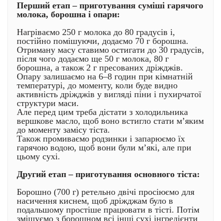
Перший етап – приготування суміші гарячого
молока, борошна і опари:
Нагріваємо 250 г молока до 80 градусів і,
постійно помішуючи, додаємо 70 г борошна.
Отриману масу ставимо остигати до 30 градусів,
після чого додаємо ще 50 г молока, 80 г
борошна, а також 2 г пресованих дріжджів.
Опару залишаємо на 6–8 годин при кімнатній
температурі, до моменту, коли буде видно
активність дріжджів у вигляді піни і пухирчатої
структури маси.
Але перед цим треба дістати з холодильника
вершкове масло, щоб воно встигло стати м’яким
до моменту замісу тіста.
Також промиваємо родзинки і запарюємо їх
гарячою водою, щоб вони були м’які, але при
цьому сухі.
Другий етап – приготування основного тіста:
Борошно (700 г) ретельно двічі просіюємо для
насичення киснем, щоб дріжджам було в
подальшому простіше працювати в тісті. Потім
змішуємо з борошном всі інші сухі інгредієнти