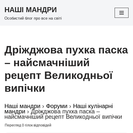
НАШІ МАНДРИ
Перейти
Особистий блог про все на світі
до
вмісту
Дріжджова пухка паска
– найсмачніший
рецепт Великодньої
випічки
Наші мандри
›
Форуми
›
Наші кулінарні
мандри
›
Дріжджова пухка паска –
найсмачніший рецепт Великодньої випічки
Перегляд 0 гілок відповідей