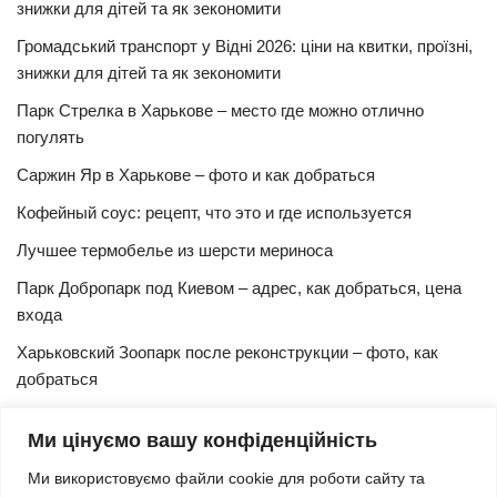
знижки для дітей та як зекономити
Громадський транспорт у Відні 2026: ціни на квитки, проїзні,
знижки для дітей та як зекономити
Парк Стрелка в Харькове – место где можно отлично
погулять
Саржин Яр в Харькове – фото и как добраться
Кофейный соус: рецепт, что это и где используется
Лучшее термобелье из шерсти мериноса
Парк Добропарк под Киевом – адрес, как добраться, цена
входа
Харьковский Зоопарк после реконструкции – фото, как
добраться
Булочки синнабон с корицей – изысканный рецепт в
Ми цінуємо вашу конфіденційність
домашних условиях
Ми використовуємо файли cookie для роботи сайту та
Харьковская Швейцария – цены, адрес, как добраться