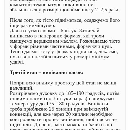
кімнатній температурі, поки воно не
збільшиться у розмірі щонайменше у 2–2,5 рази.
Після того, як тісто підніметься, осаджуємо його
і ще раз вимішуємо.
Далі готуємо форми – 6 штук. Зазвичай
випікаємо в паперових формах, які трохи
змащуємо вершковим маслом. Розкладаємо тісто
у форми рівними частинами, формуючи кулі.
Тепер даємо тісту у формах піднятися, чекаємо,
поки воно не збільшиться у розмірі мінімум
удвічі.
Третій етап – випікання пасок:
Попри всю видиму простоту цей етап не менш
важливий.
Розігріваємо духовку до 185–190 градусів, потім
ставимо паски (по 3 штуки за раз) і знижуємо
температуру до 175–180 градусів. Випікати
треба приблизно 25 хвилин при ввімкнутій
конвекції, але вже через 20 хвилин необхідно
контролювати процес випікання, щоб паски не
підгоріли. До речі, часто можна побачити що
перед запіканням паски змащують яйцем, але чи