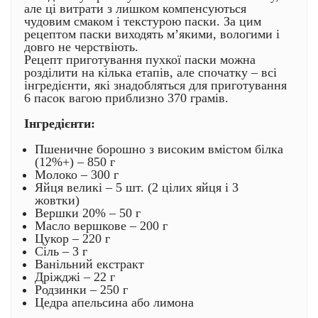
але ці витрати з лишком компенсуються
чудовим смаком і текстурою паски. За цим
рецептом паски виходять м’якими, вологими і
довго не черствіють.
Рецепт приготування пухкої паски можна
розділити на кілька етапів, але спочатку – всі
інгредієнти, які знадобляться для приготування
6 пасок вагою приблизно 370 грамів.
Інгредієнти:
Пшеничне борошно з високим вмістом білка
(12%+) – 850 г
Молоко – 300 г
Яйця великі – 5 шт. (2 цілих яйця і 3
жовтки)
Вершки 20% – 50 г
Масло вершкове – 200 г
Цукор – 220 г
Сіль – 3 г
Ванільний екстракт
Дріжджі – 22 г
Родзинки – 250 г
Цедра апельсина або лимона