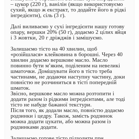
– цукор (220 г), ванілін (якщо використовуємо
сухий, якщо ж екстракт, то додайте його в рідкі
інгредієнти), сіль (3 г).
Далі виливаємо у сухі інгредієнти нашу готову
опару, вершки 20% (50 г), додаємо 2 цілих яйця
і 3 жовтки, 20 г дріжджів і замішуємо.
Залишаємо тісто на 40 хвилин, щоб
«розійшлася» клейковина в борошні. Через 40
хвилин додаємо вершкове масло. Масло
повинно бути м’яким, поділеним на невеликі
шматочки. Домішувати його в тісто треба
частинами, не додаючи наступну частину, доки
повністю не розчиниться в тісті попередній
шматок.
Звісно, вершкове масло можна розтопити і
додати разом із рідкими інгредієнтами, але тоді
тісто не набуде бажаної текстури.
Після того, як додали масло, повністю додаємо
родзинки і цедру. Також, замість родзинок
можна додати цукати, або можна разом із
родзинками додати.
Залишаємо готове тісто підходити при