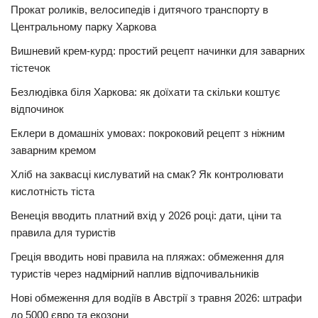
Прокат роликів, велосипедів і дитячого транспорту в
Центральному парку Харкова
Вишневий крем-курд: простий рецепт начинки для заварних
тістечок
Безлюдівка біля Харкова: як доїхати та скільки коштує
відпочинок
Еклери в домашніх умовах: покроковий рецепт з ніжним
заварним кремом
Хліб на заквасці кислуватий на смак? Як контролювати
кислотність тіста
Венеція вводить платний вхід у 2026 році: дати, ціни та
правила для туристів
Греція вводить нові правила на пляжах: обмеження для
туристів через надмірний наплив відпочивальників
Нові обмеження для водіїв в Австрії з травня 2026: штрафи
до 5000 євро та екозони