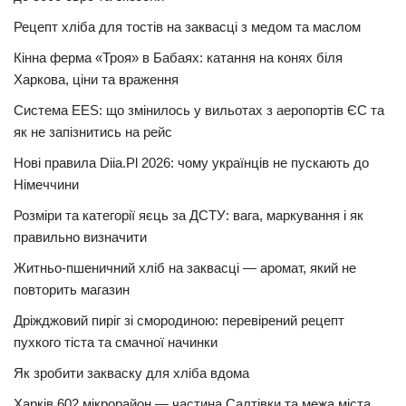
Рецепт хліба для тостів на заквасці з медом та маслом
Кінна ферма «Троя» в Бабаях: катання на конях біля
Харкова, ціни та враження
Система EES: що змінилось у вильотах з аеропортів ЄС та
як не запізнитись на рейс
Нові правила Diia.Pl 2026: чому українців не пускають до
Німеччини
Розміри та категорії яєць за ДСТУ: вага, маркування і як
правильно визначити
Житньо-пшеничний хліб на заквасці — аромат, який не
повторить магазин
Дріжджовий пиріг зі смородиною: перевірений рецепт
пухкого тіста та смачної начинки
Як зробити закваску для хліба вдома
Харків 602 мікрорайон — частина Салтівки та межа міста