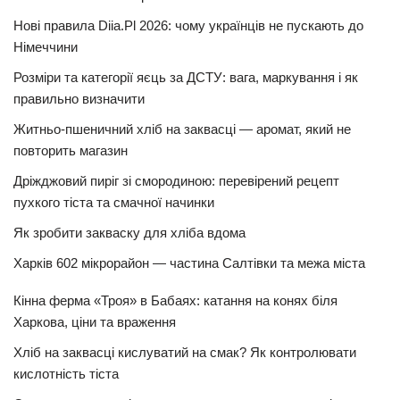
Нові правила Diia.Pl 2026: чому українців не пускають до
Німеччини
Розміри та категорії яєць за ДСТУ: вага, маркування і як
правильно визначити
Житньо-пшеничний хліб на заквасці — аромат, який не
повторить магазин
Дріжджовий пиріг зі смородиною: перевірений рецепт
пухкого тіста та смачної начинки
Як зробити закваску для хліба вдома
Харків 602 мікрорайон — частина Салтівки та межа міста
Кінна ферма «Троя» в Бабаях: катання на конях біля
Харкова, ціни та враження
Хліб на заквасці кислуватий на смак? Як контролювати
кислотність тіста