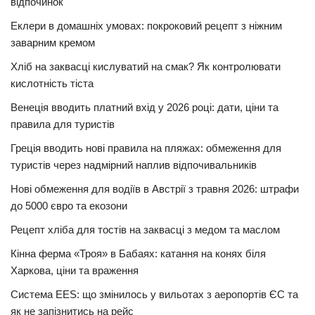
відпочинок
Еклери в домашніх умовах: покроковий рецепт з ніжним
заварним кремом
Хліб на заквасці кислуватий на смак? Як контролювати
кислотність тіста
Венеція вводить платний вхід у 2026 році: дати, ціни та
правила для туристів
Греція вводить нові правила на пляжах: обмеження для
туристів через надмірний наплив відпочивальників
Нові обмеження для водіїв в Австрії з травня 2026: штрафи
до 5000 євро та екозони
Рецепт хліба для тостів на заквасці з медом та маслом
Кінна ферма «Троя» в Бабаях: катання на конях біля
Харкова, ціни та враження
Система EES: що змінилось у вильотах з аеропортів ЄС та
як не запізнитись на рейс