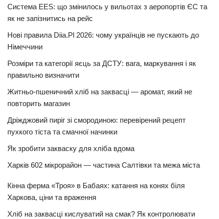
Система EES: що змінилось у вильотах з аеропортів ЄС та
як не запізнитись на рейс
Нові правила Diia.Pl 2026: чому українців не пускають до
Німеччини
Розміри та категорії яєць за ДСТУ: вага, маркування і як
правильно визначити
Житньо-пшеничний хліб на заквасці — аромат, який не
повторить магазин
Дріжджовий пиріг зі смородиною: перевірений рецепт
пухкого тіста та смачної начинки
Як зробити закваску для хліба вдома
Харків 602 мікрорайон — частина Салтівки та межа міста
Кінна ферма «Троя» в Бабаях: катання на конях біля
Харкова, ціни та враження
Хліб на заквасці кислуватий на смак? Як контролювати