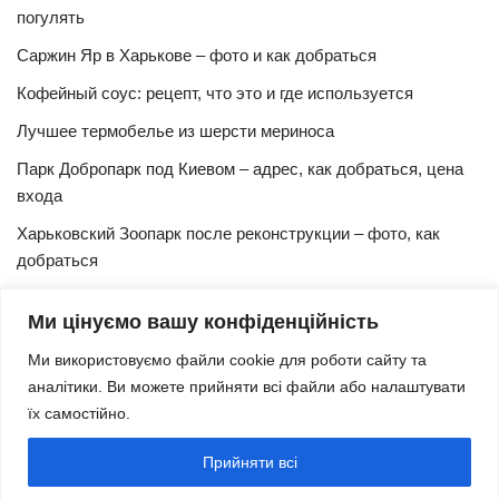
погулять
Саржин Яр в Харькове – фото и как добраться
Кофейный соус: рецепт, что это и где используется
Лучшее термобелье из шерсти мериноса
Парк Добропарк под Киевом – адрес, как добраться, цена
входа
Харьковский Зоопарк после реконструкции – фото, как
добраться
Булочки синнабон с корицей – изысканный рецепт в
Ми цінуємо вашу конфіденційність
домашних условиях
Ми використовуємо файли cookie для роботи сайту та
Харьковская Швейцария – цены, адрес, как добраться
аналітики. Ви можете прийняти всі файли або налаштувати
Маршрут и расписание 27 троллейбуса (Харьков)
їх самостійно.
Трамвай № 3 Харьков – маршрут, время и интервал
Прийняти всі
движения