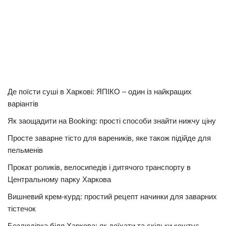
Де поїсти суші в Харкові: ЯПІКО – один із найкращих
варіантів
Як заощадити на Booking: прості способи знайти нижчу ціну
Просте заварне тісто для вареників, яке також підійде для
пельменів
Прокат роликів, велосипедів і дитячого транспорту в
Центральному парку Харкова
Вишневий крем-курд: простий рецепт начинки для заварних
тістечок
Безлюдівка біля Харкова: як доїхати та скільки коштує