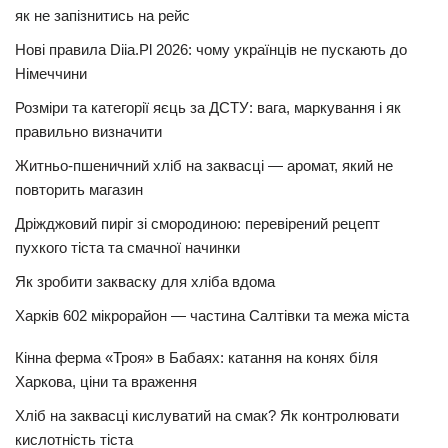
як не запізнитись на рейс
Нові правила Diia.Pl 2026: чому українців не пускають до
Німеччини
Розміри та категорії яєць за ДСТУ: вага, маркування і як
правильно визначити
Житньо-пшеничний хліб на заквасці — аромат, який не
повторить магазин
Дріжджовий пиріг зі смородиною: перевірений рецепт
пухкого тіста та смачної начинки
Як зробити закваску для хліба вдома
Харків 602 мікрорайон — частина Салтівки та межа міста
Кінна ферма «Троя» в Бабаях: катання на конях біля
Харкова, ціни та враження
Хліб на заквасці кислуватий на смак? Як контролювати
кислотність тіста