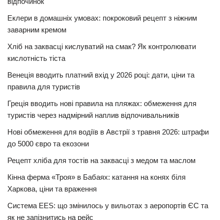
відпочинок
Еклери в домашніх умовах: покроковий рецепт з ніжним
заварним кремом
Хліб на заквасці кислуватий на смак? Як контролювати
кислотність тіста
Венеція вводить платний вхід у 2026 році: дати, ціни та
правила для туристів
Греція вводить нові правила на пляжах: обмеження для
туристів через надмірний наплив відпочивальників
Нові обмеження для водіїв в Австрії з травня 2026: штрафи
до 5000 євро та екозони
Рецепт хліба для тостів на заквасці з медом та маслом
Кінна ферма «Троя» в Бабаях: катання на конях біля
Харкова, ціни та враження
Система EES: що змінилось у вильотах з аеропортів ЄС та
як не запізнитись на рейс