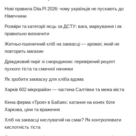
Нові правила Diia.Pl 2026: чому українців не пускають до
Німеччини
Розміри та категорії яєць за ДСТУ: вага, маркування і як
правильно визначити
Житньо-пшеничний хліб на заквасці — аромат, який не
повторить магазин
Дріжджовий пиріг зі смородиною: перевірений рецепт
пухкого тіста та смачної начинки
Як зробити закваску для хліба вдома
Харків 602 мікрорайон — частина Салтівки та межа міста
Кінна ферма «Троя» в Бабаях: катання на конях біля
Харкова, ціни та враження
Хліб на заквасці кислуватий на смак? Як контролювати
кислотність тіста