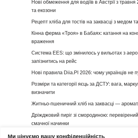
Нові обмеження для водіїв в Австрії з травня
та екозони
Рецепт хліба для тостів на заквасці з медом 
Кінна ферма «Троя» в Бабаях: катання на коня
враження
Система EES: що змінилось у вильотах з аеро
запізнитись на рейс
Нові правила Diia.Pl 2026: чому українців не 
Розміри та категорії яєць за ДСТУ: вага, марк
визначити
Житньо-пшеничний хліб на заквасці — аромат,
Дріжджовий пиріг зі смородиною: перевірений 
смачної начинки
Як зробити закваску для хліба вдома
Ми цінуємо вашу конфіденційність