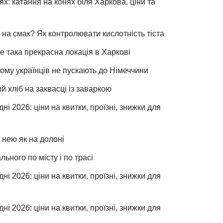
х: катання на конях біля Харкова, ціни та
 на смак? Як контролювати кислотність тіста
е така прекрасна локація в Харкові
чому українців не пускають до Німеччини
хліб на заквасці із заваркою
ні 2026: ціни на квитки, проїзні, знижки для
 нею як на долоні
льного по місту і по трасі
ні 2026: ціни на квитки, проїзні, знижки для
ні 2026: ціни на квитки, проїзні, знижки для