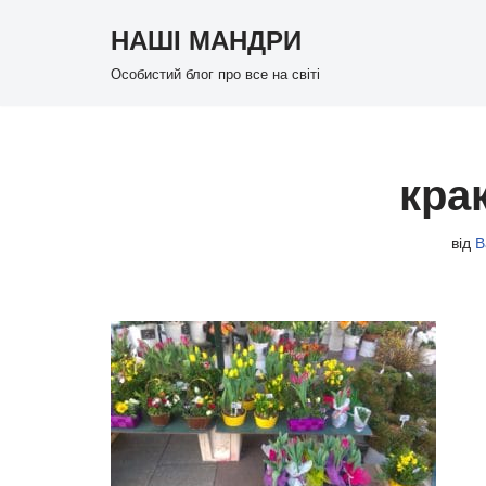
НАШІ МАНДРИ
Перейти
Особистий блог про все на світі
до
вмісту
кра
від
В