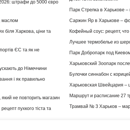
 2026: штрафи до 5000 євро
Парк Стрелка в Харькове – 
та маслом
Саржин Яр в Харькове – фо
х біля Харкова, ціни та
Кофейный соус: рецепт, что 
Лучшее термобелье из шер
портів ЄС та як не
Парк Добропарк под Киевом 
Харьковский Зоопарк после 
пускають до Німеччини
Булочки синнабон с корице
ування і як правильно
Харьковская Швейцария – ц
Маршрут и расписание 27 т
 який не повторить магазин
Трамвай № 3 Харьков – мар
рецепт пухкого тіста та