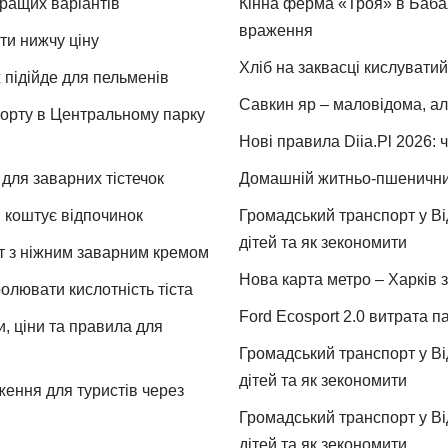
кращих варіантів
Кінна ферма «Троя» в Бабая
враження
ти нижчу ціну
Хліб на заквасці кислуватий
 підійде для пельменів
Савкин яр – маловідома, ал
спорту в Центральному парку
Нові правила Diia.Pl 2026: 
для заварних тістечок
Домашній житньо-пшеничний 
и коштує відпочинок
Громадський транспорт у Від
дітей та як зекономити
т з ніжним заварним кремом
Нова карта метро – Харків з
ролювати кислотність тіста
Ford Ecosport 2.0 витрата па
и, ціни та правила для
Громадський транспорт у Від
дітей та як зекономити
ження для туристів через
Громадський транспорт у Від
дітей та як зекономити