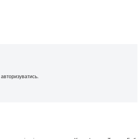
о
авторизуватись
.