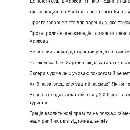
Де поїсти суші в Харкові: ЯПІКО – один із най
Як заощадити на Booking: прості способи знай
Просте заварне тісто для вареників, яке також
Прокат роликів, велосипедів і дитячого тран
Харкова
Вишневий крем-курд: простий рецепт начинки 
Безлюдівка біля Харкова: як доїхати та скільк
Еклери в домашніх умовах: покроковий рецеп
Хліб на заквасці кислуватий на смак? Як конт
Венеція вводить платний вхід у 2026 році: дат
туристів
Греція вводить нові правила на пляжах: обме
надмірний наплив відпочивальників