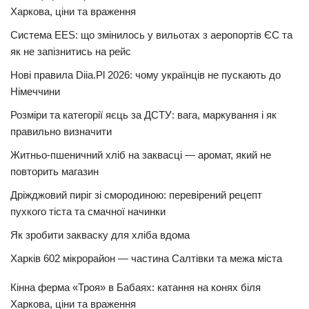
Харкова, ціни та враження
Система EES: що змінилось у вильотах з аеропортів ЄС та
як не запізнитись на рейс
Нові правила Diia.Pl 2026: чому українців не пускають до
Німеччини
Розміри та категорії яєць за ДСТУ: вага, маркування і як
правильно визначити
Житньо-пшеничний хліб на заквасці — аромат, який не
повторить магазин
Дріжджовий пиріг зі смородиною: перевірений рецепт
пухкого тіста та смачної начинки
Як зробити закваску для хліба вдома
Харків 602 мікрорайон — частина Салтівки та межа міста
Кінна ферма «Троя» в Бабаях: катання на конях біля
Харкова, ціни та враження