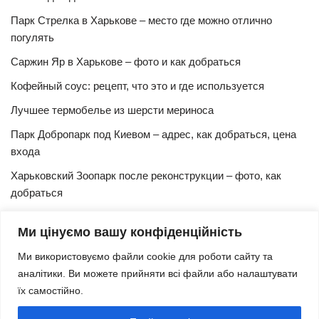
Парк Стрелка в Харькове – место где можно отлично
погулять
Саржин Яр в Харькове – фото и как добраться
Кофейный соус: рецепт, что это и где используется
Лучшее термобелье из шерсти мериноса
Парк Добропарк под Киевом – адрес, как добраться, цена
входа
Харьковский Зоопарк после реконструкции – фото, как
добраться
Булочки синнабон с корицей – изысканный рецепт в
Ми цінуємо вашу конфіденційність
домашних условиях
Ми використовуємо файли cookie для роботи сайту та
Харьковская Швейцария – цены, адрес, как добраться
аналітики. Ви можете прийняти всі файли або налаштувати
Маршрут и расписание 27 троллейбуса (Харьков)
їх самостійно.
Трамвай № 3 Харьков – маршрут, время и интервал