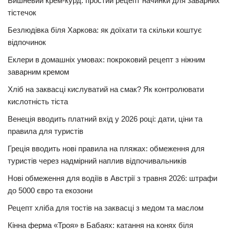
Вишневий крем-курд: простий рецепт начинки для заварних
тістечок
Безлюдівка біля Харкова: як доїхати та скільки коштує
відпочинок
Еклери в домашніх умовах: покроковий рецепт з ніжним
заварним кремом
Хліб на заквасці кислуватий на смак? Як контролювати
кислотність тіста
Венеція вводить платний вхід у 2026 році: дати, ціни та
правила для туристів
Греція вводить нові правила на пляжах: обмеження для
туристів через надмірний наплив відпочивальників
Нові обмеження для водіїв в Австрії з травня 2026: штрафи
до 5000 євро та екозони
Рецепт хліба для тостів на заквасці з медом та маслом
Кінна ферма «Троя» в Бабаях: катання на конях біля