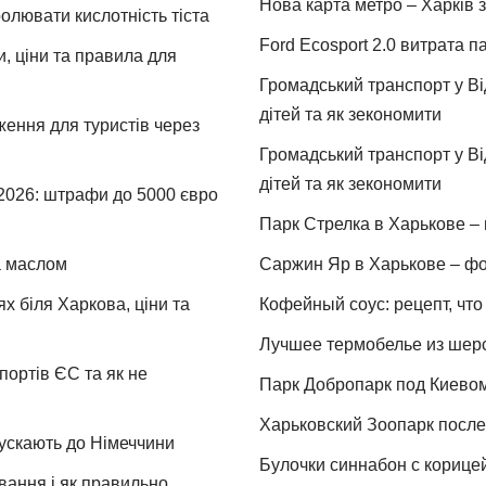
Нова карта метро – Харків з
ролювати кислотність тіста
Ford Ecosport 2.0 витрата па
и, ціни та правила для
Громадський транспорт у Від
дітей та як зекономити
ження для туристів через
Громадський транспорт у Від
дітей та як зекономити
 2026: штрафи до 5000 євро
Парк Стрелка в Харькове – 
та маслом
Саржин Яр в Харькове – фо
х біля Харкова, ціни та
Кофейный соус: рецепт, что 
Лучшее термобелье из шер
портів ЄС та як не
Парк Добропарк под Киевом 
Харьковский Зоопарк после 
пускають до Німеччини
Булочки синнабон с корице
ування і як правильно