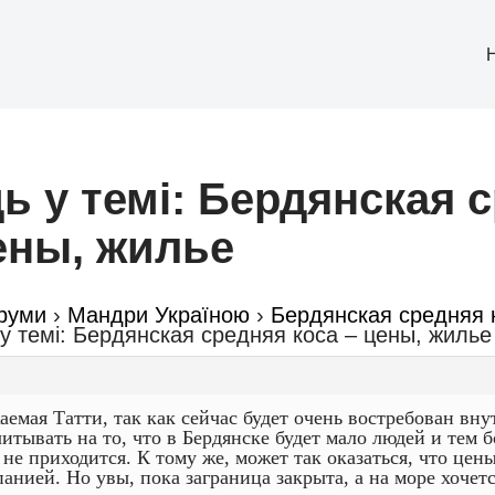
ь у темі: Бердянская 
ены, жилье
руми
›
Мандри Україною
›
Бердянская средняя 
 у темі: Бердянская средняя коса – цены, жилье
аемая Татти, так как сейчас будет очень востребован вну
читывать на то, что в Бердянске будет мало людей и тем 
, не приходится. К тому же, может так оказаться, что це
панией. Но увы, пока заграница закрыта, а на море хочет