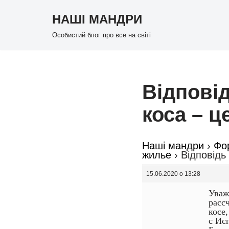
НАШІ МАНДРИ
Перейти
Особистий блог про все на світі
до
вмісту
Відповід
коса – ц
Наші мандри
›
Фо
жилье
›
Відповідь
15.06.2020 о 13:28
Уваж
расс
косе
с Ис