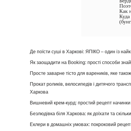
Берд
Поэт
Как 
Куда
(бун
Де поїсти суші в Харкові: ЯПІКО – один із най
Як заощадити на Booking: прості способи знай
Просте заварне тісто для вареників, яке також
Прокат роликів, велосипедів і дитячого тран
Харкова
Вишневий крем-курд: простий рецепт начинки 
Безлюдівка біля Харкова: як доїхати та скільк
Еклери в домашніх умовах: покроковий рецеп