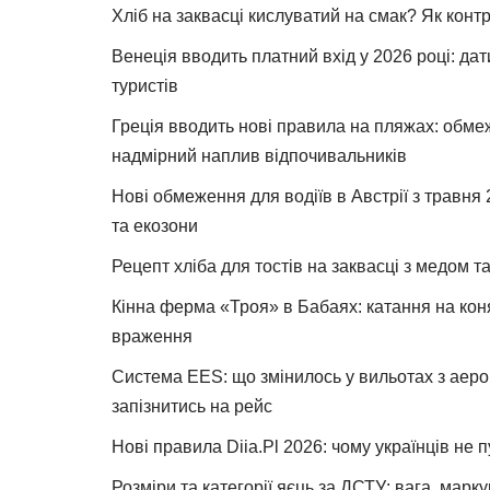
Хліб на заквасці кислуватий на смак? Як конт
Венеція вводить платний вхід у 2026 році: дат
туристів
Греція вводить нові правила на пляжах: обме
надмірний наплив відпочивальників
Нові обмеження для водіїв в Австрії з травня
та екозони
Рецепт хліба для тостів на заквасці з медом 
Кінна ферма «Троя» в Бабаях: катання на коня
враження
Система EES: що змінилось у вильотах з аеро
запізнитись на рейс
Нові правила Diia.Pl 2026: чому українців не 
Розміри та категорії яєць за ДСТУ: вага, марк