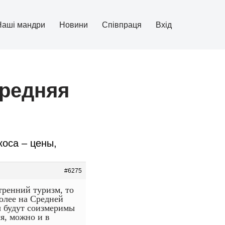
Наші мандри
Новини
Співпраця
Вхід
средняя
коса – цены,
#6275
тренний туризм, то
более на Средней
ны будут соизмеримы
ся, можно и в