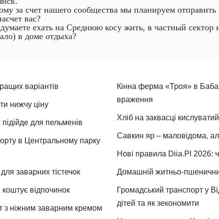
янск.
ому за счет нашего сообщества мы планируем отправить к
насчет вас?
 думаете ехать на Среднюю косу жить, в частный сектор 
гало) в доме отдыха?
кращих варіантів
Кінна ферма «Троя» в Бабая
враження
ти нижчу ціну
Хліб на заквасці кислуватий
 підійде для пельменів
Савкин яр – маловідома, ал
спорту в Центральному парку
Нові правила Diia.Pl 2026: 
для заварних тістечок
Домашній житньо-пшеничний 
и коштує відпочинок
Громадський транспорт у Від
дітей та як зекономити
т з ніжним заварним кремом