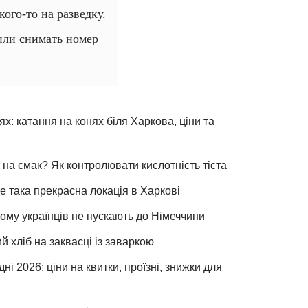
ого-то на разведку.
или снимать номер
х: катання на конях біля Харкова, ціни та
 на смак? Як контролювати кислотність тіста
е така прекрасна локація в Харкові
чому українців не пускають до Німеччини
хліб на заквасці із заваркою
ні 2026: ціни на квитки, проїзні, знижки для