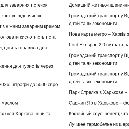
для заварних тістечок
Домашній житньо-пшеничний 
и коштує відпочинок
Громадський транспорт у Від
дітей та як зекономити
т з ніжним заварним кремом
Нова карта метро – Харків з
ролювати кислотність тіста
Ford Ecosport 2.0 витрата па
и, ціни та правила для
Громадський транспорт у Від
дітей та як зекономити
ження для туристів через
Громадський транспорт у Від
дітей та як зекономити
 2026: штрафи до 5000 євро
Парк Стрелка в Харькове – 
та маслом
Саржин Яр в Харькове – фо
х біля Харкова, ціни та
Кофейный соус: рецепт, что 
Лучшее термобелье из шер