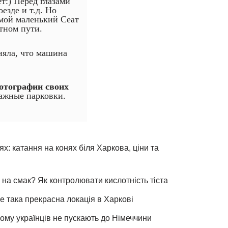
т:) Перед глазами
езде и т.д. Но
 мой маленький Сеат
тном пути.
няла, что машина
отографии своих
ажные парковки.
х: катання на конях біля Харкова, ціни та
 на смак? Як контролювати кислотність тіста
е така прекрасна локація в Харкові
чому українців не пускають до Німеччини