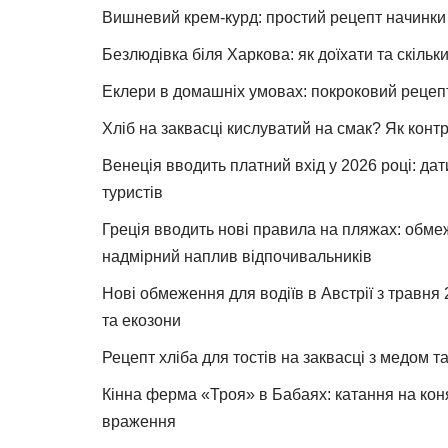
Вишневий крем-курд: простий рецепт начинки 
Безлюдівка біля Харкова: як доїхати та скільк
Еклери в домашніх умовах: покроковий рецеп
Хліб на заквасці кислуватий на смак? Як конт
Венеція вводить платний вхід у 2026 році: дат
туристів
Греція вводить нові правила на пляжах: обме
надмірний наплив відпочивальників
Нові обмеження для водіїв в Австрії з травня
та екозони
Рецепт хліба для тостів на заквасці з медом 
Кінна ферма «Троя» в Бабаях: катання на коня
враження