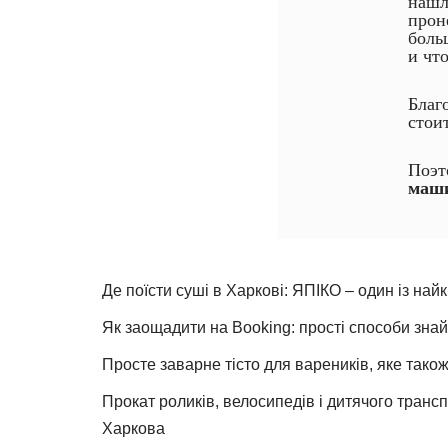
нашл
проне
боль
и чт
Благ
стоит
Поэт
маши
Де поїсти суші в Харкові: ЯПІКО – один із най
Як заощадити на Booking: прості способи знай
Просте заварне тісто для вареників, яке також
Прокат роликів, велосипедів і дитячого тран
Харкова