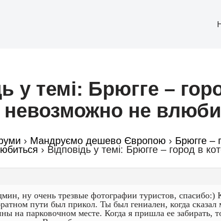
ь у темі: Брюгге – гор
 невозможно не влюби
руми
›
Мандруємо дешево Європою
›
Брюгге – 
любиться
›
Відповідь у темі: Брюгге – город в к
мин, ну очень трезвые фотографии туристов, спасибо:) 
братном пути был прикол. Ты был гениален, когда сказал 
ны на парковочном месте. Когда я пришла ее забирать, т