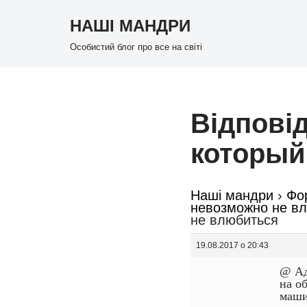
НАШІ МАНДРИ
Перейти
Особистий блог про все на світі
до
вмісту
Відповід
который
Наші мандри
›
Фо
невозможно не в
не влюбиться
19.08.2017 о 20:43
@ Ад
на о
маши