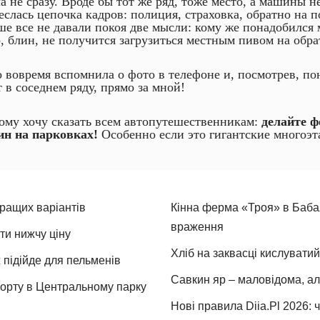
а не сразу. Вроде бы тот же ряд, тоже место, а машины не
слась цепочка кадров: полиция, страховка, обратно на по
ше все не давали покоя две мысли: кому же понадобился
о, блин, не получится загрузиться местным пивом на обра
о вовремя вспомнила о фото в телефоне и, посмотрев, по
 в соседнем ряду, прямо за мной!
ому хочу сказать всем автопутешественникам:
делайте ф
н на парковках!
Особенно если это гигантские многоэт
кращих варіантів
Кінна ферма «Троя» в Бабая
враження
ти нижчу ціну
Хліб на заквасці кислуватий
 підійде для пельменів
Савкин яр – маловідома, ал
спорту в Центральному парку
Нові правила Diia.Pl 2026: 