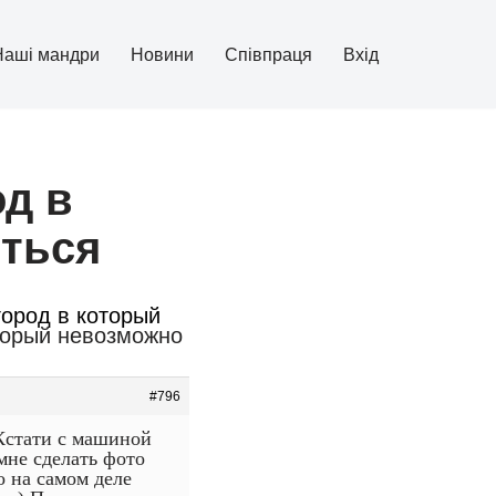
Наші мандри
Новини
Співпраця
Вхід
од в
ться
город в который
оторый невозможно
#796
Кстати с машиной
мне сделать фото
о на самом деле