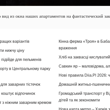
о вид из окна наших апартаментов на фантастический зак
кращих варіантів
Кінна ферма «Троя» в Бабая
враження
ти нижчу ціну
Хліб на заквасці кислуватий
 підійде для пельменів
Савкин яр – маловідома, ал
спорту в Центральному парку
Нові правила Diia.Pl 2026: 
для заварних тістечок
Домашній житньо-пшеничний 
и коштує відпочинок
Громадський транспорт у Від
дітей та як зекономити
т з ніжним заварним кремом
Нова карта метро – Харків з