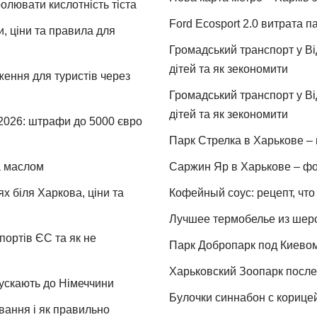
ролювати кислотність тіста
Ford Ecosport 2.0 витрата па
и, ціни та правила для
Громадський транспорт у Від
дітей та як зекономити
ження для туристів через
Громадський транспорт у Від
дітей та як зекономити
 2026: штрафи до 5000 євро
Парк Стрелка в Харькове – 
та маслом
Саржин Яр в Харькове – фо
х біля Харкова, ціни та
Кофейный соус: рецепт, что 
Лучшее термобелье из шер
портів ЄС та як не
Парк Добропарк под Киевом 
Харьковский Зоопарк после 
пускають до Німеччини
Булочки синнабон с корице
ування і як правильно