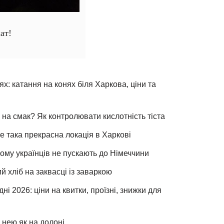
ат!
х: катання на конях біля Харкова, ціни та
 на смак? Як контролювати кислотність тіста
е така прекрасна локація в Харкові
чому українців не пускають до Німеччини
хліб на заквасці із заваркою
ні 2026: ціни на квитки, проїзні, знижки для
 нею як на долоні