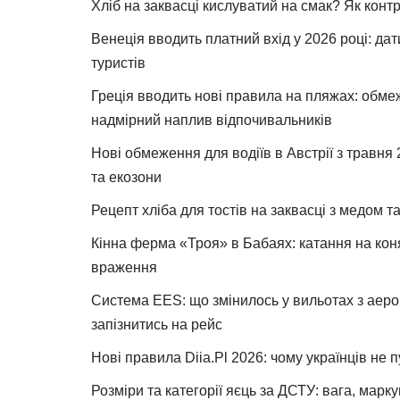
Хліб на заквасці кислуватий на смак? Як конт
Венеція вводить платний вхід у 2026 році: дат
туристів
Греція вводить нові правила на пляжах: обме
надмірний наплив відпочивальників
Нові обмеження для водіїв в Австрії з травня
та екозони
Рецепт хліба для тостів на заквасці з медом 
Кінна ферма «Троя» в Бабаях: катання на коня
враження
Система EES: що змінилось у вильотах з аеро
запізнитись на рейс
Нові правила Diia.Pl 2026: чому українців не 
Розміри та категорії яєць за ДСТУ: вага, марк