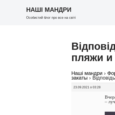
НАШІ МАНДРИ
Перейти
Особистий блог про все на світі
до
вмісту
Відповід
пляжи и
Наші мандри
›
Фо
закаты
›
Відповідь
23.09.2021 о 03:28
Вчер
– лу