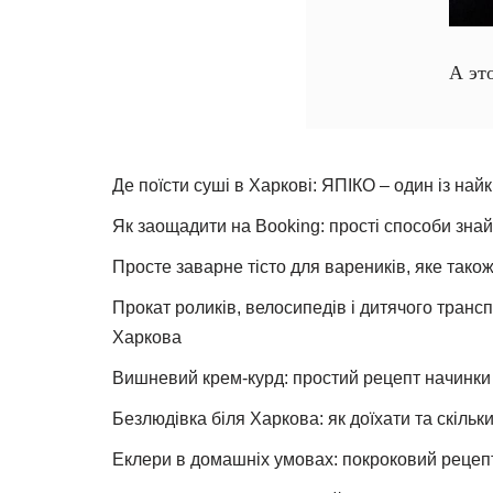
А эт
Де поїсти суші в Харкові: ЯПІКО – один із най
Як заощадити на Booking: прості способи знай
Просте заварне тісто для вареників, яке також
Прокат роликів, велосипедів і дитячого тран
Харкова
Вишневий крем-курд: простий рецепт начинки 
Безлюдівка біля Харкова: як доїхати та скільк
Еклери в домашніх умовах: покроковий рецеп