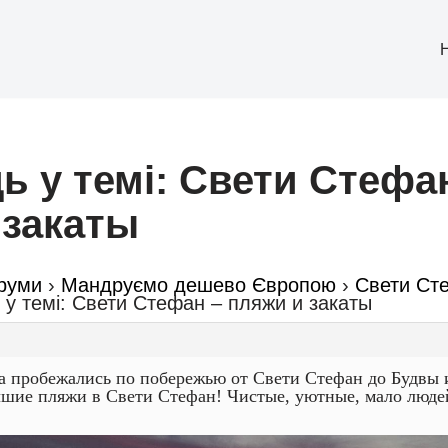
ь у темі: Свети Стефа
 закаты
руми
›
Мандруємо дешево Європою
›
Свети Ст
 у темі: Свети Стефан – пляжи и закаты
а пробежались по побережью от Свети Стефан до Будвы 
чшие пляжи в Свети Стефан! Чистые, уютные, мало люде