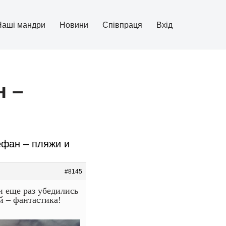
Наші мандри
Новини
Співпраця
Вхід
н –
ефан – пляжи и
#8145
и еще раз убедились
й – фантастика!