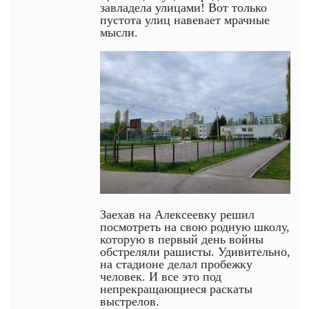
завладела улицами! Вот только
пустота улиц навевает мрачные
мысли.
Заехав на Алексеевку решил
посмотреть на свою родную школу,
которую в первый день войны
обстреляли рашисты. Удивительно,
на стадионе делал пробежку
человек. И все это под
непрекращающиеся раскаты
выстрелов.