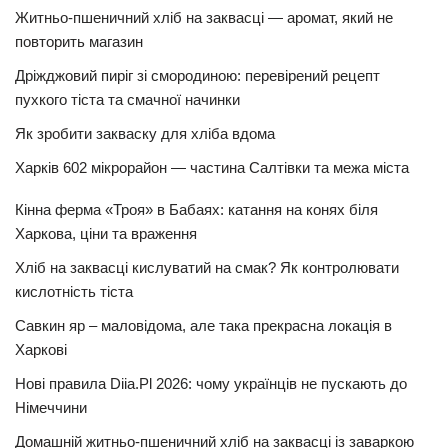
Житньо-пшеничний хліб на заквасці — аромат, який не
повторить магазин
Дріжджовий пиріг зі смородиною: перевірений рецепт
пухкого тіста та смачної начинки
Як зробити закваску для хліба вдома
Харків 602 мікрорайон — частина Салтівки та межа міста
Кінна ферма «Троя» в Бабаях: катання на конях біля
Харкова, ціни та враження
Хліб на заквасці кислуватий на смак? Як контролювати
кислотність тіста
Савкин яр – маловідома, але така прекрасна локація в
Харкові
Нові правила Diia.Pl 2026: чому українців не пускають до
Німеччини
Домашній житньо-пшеничний хліб на заквасці із заваркою