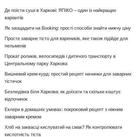
Де поїсти суші в Харкові: ЯПІКО – один із найкращих
варіантів
Як заощадити на Booking: прості способи знайти нижчу ціну
Просте заварне тісто для вареників, яке також підійде для
пельменів
Прокат роликів, велосипедів і дитячого транспорту в
Центральному парку Харкова
Вишневий крем-курд: простий рецепт начинки для заварних
тістечок
Безлюдівка біля Харкова: як доїхати та скільки коштує
відпочинок
Еклери в домашніх умовах: покроковий рецепт з ніжним
заварним кремом
Хліб на заквасці кислуватий на смак? Як контролювати
кислотність тіста