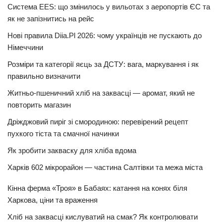
Система EES: що змінилось у вильотах з аеропортів ЄС та
як не запізнитись на рейс
Нові правила Diia.Pl 2026: чому українців не пускають до
Німеччини
Розміри та категорії яєць за ДСТУ: вага, маркування і як
правильно визначити
Житньо-пшеничний хліб на заквасці — аромат, який не
повторить магазин
Дріжджовий пиріг зі смородиною: перевірений рецепт
пухкого тіста та смачної начинки
Як зробити закваску для хліба вдома
Харків 602 мікрорайон — частина Салтівки та межа міста
Кінна ферма «Троя» в Бабаях: катання на конях біля
Харкова, ціни та враження
Хліб на заквасці кислуватий на смак? Як контролювати