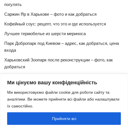
погулять
Саржин Яр в Харькове – фото и как добраться
Кофейный соус: рецепт, что это и где используется
Лучшее термобелье из шерсти мериноса
Парк Добропарк под Киевом – адрес, как добраться, цена
входа
Харьковский Зоопарк после реконструкции – фото, как
добраться
Булочки синнабон с корицей – изысканный рецепт в
Ми цінуємо вашу конфіденційність
домашних условиях
Ми використовуємо файли cookie для роботи сайту та
Харьковская Швейцария – цены, адрес, как добраться
аналітики. Ви можете прийняти всі файли або налаштувати
Маршрут и расписание 27 троллейбуса (Харьков)
їх самостійно.
Трамвай № 3 Харьков – маршрут, время и интервал
Прийняти всі
движения