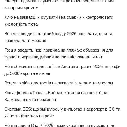
Еклери в домашніх умовах: покроковий рецепт з ніжним
заварним кремом
Хліб на заквасці кислуватий на смак? Як контролювати
кислотність тіста
Венеція вводить платний вхід у 2026 році: дати, ціни та
правила для туристів
Греція вводить нові правила на пляжах: обмеження для
туристів через надмірний наплив відпочивальників
Нові обмеження для водіїв в Австрії з травня 2026: штрафи
до 5000 євро та екозони
Рецепт хліба для тостів на заквасці з медом та маслом
Кінна ферма «Троя» в Бабаях: катання на конях біля
Харкова, ціни та враження
Система EES: що змінилось у вильотах з аеропортів ЄС та
як не запізнитись на рейс
Нові правила Diia.Pl 2026: чому українців не пускають до