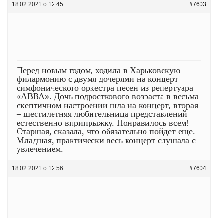
18.02.2021 о 12:45
#7603
Перед новым годом, ходила в Харьковскую
филармонию с двумя дочерями на концерт
симфонического оркестра песен из репертуара
«АВВА». Дочь подросткового возраста в весьма
скептичном настроении шла на концерт, вторая
– шестилетняя любительница представлений
естественно вприпрыжку. Понравилось всем!
Старшая, сказала, что обязательно пойдет еще.
Младшая, практически весь концерт слушала с
увлечением.
18.02.2021 о 12:56
#7604