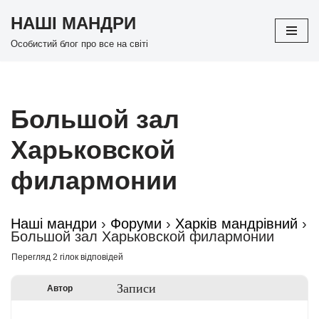
НАШІ МАНДРИ
Перейти
Особистий блог про все на світі
до
вмісту
Большой зал
Харьковской
филармонии
Наші мандри
›
Форуми
›
Харків мандрівний
›
Большой зал Харьковской филармонии
Перегляд 2 гілок відповідей
Записи
Автор