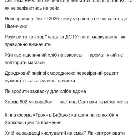
Система EES: що змінилось у вильотах з аеропортів ЄС та
як не запізнитись на рейс
Нові правила Diia.Pl 2026: чому українців не пускають до
Німеччини
Розміри та категорії яєць за ДСТУ: вага, маркування і як
правильно визначити
Житньо-пшеничний хліб на заквасці — аромат, який не
повторить магазин
Дріжджовий пиріг зі смородиною: перевірений рецепт
пухкого тіста та смачної начинки
Як зробити закваску для хліба вдома
Харків 602 мікрорайон — частина Салтівки та межа міста
Кінна ферма «Троя» в Бабаях: катання на конях біля
Харкова, ціни та враження
Хліб на заквасці кислуватий на смак? Як контролювати