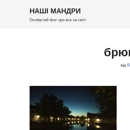
НАШІ МАНДРИ
Перейти
Особистий блог про все на світі
до
вмісту
брюг
від
В