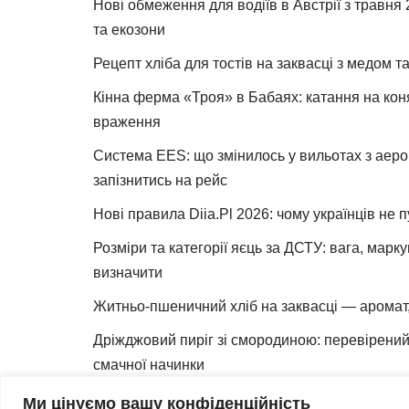
Нові обмеження для водіїв в Австрії з травня
та екозони
Рецепт хліба для тостів на заквасці з медом 
Кінна ферма «Троя» в Бабаях: катання на коня
враження
Система EES: що змінилось у вильотах з аеро
запізнитись на рейс
Нові правила Diia.Pl 2026: чому українців не 
Розміри та категорії яєць за ДСТУ: вага, марк
визначити
Житньо-пшеничний хліб на заквасці — аромат,
Дріжджовий пиріг зі смородиною: перевірений 
смачної начинки
Як зробити закваску для хліба вдома
Ми цінуємо вашу конфіденційність