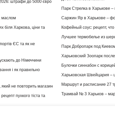
 2026: штрафи до 5000 євро
Парк Стрелка в Харькове – 
та маслом
Саржин Яр в Харькове – фо
х біля Харкова, ціни та
Кофейный соус: рецепт, что 
Лучшее термобелье из шер
портів ЄС та як не
Парк Добропарк под Киевом 
Харьковский Зоопарк после 
пускають до Німеччини
Булочки синнабон с корице
ування і як правильно
Харьковская Швейцария – ц
Маршрут и расписание 27 т
 який не повторить магазин
Трамвай № 3 Харьков – мар
рецепт пухкого тіста та