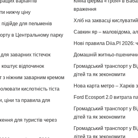
кращих варіантів
Кінна ферма «Троя» в Бабая
враження
ти нижчу ціну
Хліб на заквасці кислуватий
 підійде для пельменів
Савкин яр – маловідома, ал
спорту в Центральному парку
Нові правила Diia.Pl 2026: 
для заварних тістечок
Домашній житньо-пшеничний 
и коштує відпочинок
Громадський транспорт у Від
дітей та як зекономити
т з ніжним заварним кремом
Нова карта метро – Харків з
ролювати кислотність тіста
Ford Ecosport 2.0 витрата па
и, ціни та правила для
Громадський транспорт у Від
дітей та як зекономити
ження для туристів через
Громадський транспорт у Від
дітей та як зекономити