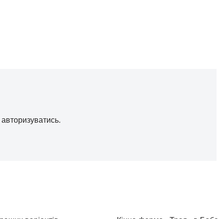
о
авторизуватись
.