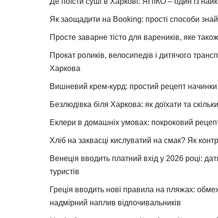
Де поїсти суші в Харкові: ЯПІКО – один із най
Як заощадити на Booking: прості способи знай
Просте заварне тісто для вареників, яке також
Прокат роликів, велосипедів і дитячого тран
Харкова
Вишневий крем-курд: простий рецепт начинки 
Безлюдівка біля Харкова: як доїхати та скільк
Еклери в домашніх умовах: покроковий рецеп
Хліб на заквасці кислуватий на смак? Як конт
Венеція вводить платний вхід у 2026 році: дат
туристів
Греція вводить нові правила на пляжах: обме
надмірний наплив відпочивальників