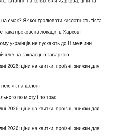
х: катання на конях біля Харкова, ціни та
 на смак? Як контролювати кислотність тіста
е така прекрасна локація в Харкові
чому українців не пускають до Німеччини
хліб на заквасці із заваркою
ні 2026: ціни на квитки, проїзні, знижки для
 нею як на долоні
льного по місту і по трасі
ні 2026: ціни на квитки, проїзні, знижки для
ні 2026: ціни на квитки, проїзні, знижки для