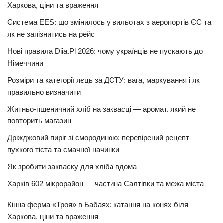
Харкова, ціни та враження
Система EES: що змінилось у вильотах з аеропортів ЄС та
як не запізнитись на рейс
Нові правила Diia.Pl 2026: чому українців не пускають до
Німеччини
Розміри та категорії яєць за ДСТУ: вага, маркування і як
правильно визначити
Житньо-пшеничний хліб на заквасці — аромат, який не
повторить магазин
Дріжджовий пиріг зі смородиною: перевірений рецепт
пухкого тіста та смачної начинки
Як зробити закваску для хліба вдома
Харків 602 мікрорайон — частина Салтівки та межа міста
Кінна ферма «Троя» в Бабаях: катання на конях біля
Харкова, ціни та враження