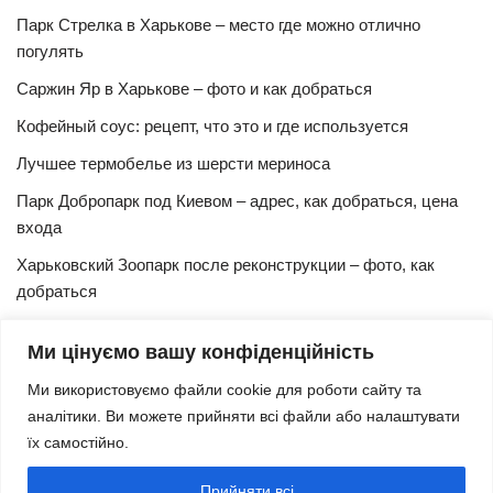
Парк Стрелка в Харькове – место где можно отлично
погулять
Саржин Яр в Харькове – фото и как добраться
Кофейный соус: рецепт, что это и где используется
Лучшее термобелье из шерсти мериноса
Парк Добропарк под Киевом – адрес, как добраться, цена
входа
Харьковский Зоопарк после реконструкции – фото, как
добраться
Булочки синнабон с корицей – изысканный рецепт в
Ми цінуємо вашу конфіденційність
домашних условиях
Ми використовуємо файли cookie для роботи сайту та
Харьковская Швейцария – цены, адрес, как добраться
аналітики. Ви можете прийняти всі файли або налаштувати
Маршрут и расписание 27 троллейбуса (Харьков)
їх самостійно.
Трамвай № 3 Харьков – маршрут, время и интервал
Прийняти всі