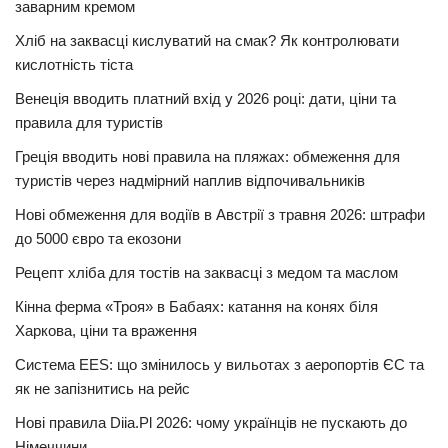
заварним кремом
Хліб на заквасці кислуватий на смак? Як контролювати
кислотність тіста
Венеція вводить платний вхід у 2026 році: дати, ціни та
правила для туристів
Греція вводить нові правила на пляжах: обмеження для
туристів через надмірний наплив відпочивальників
Нові обмеження для водіїв в Австрії з травня 2026: штрафи
до 5000 євро та екозони
Рецепт хліба для тостів на заквасці з медом та маслом
Кінна ферма «Троя» в Бабаях: катання на конях біля
Харкова, ціни та враження
Система EES: що змінилось у вильотах з аеропортів ЄС та
як не запізнитись на рейс
Нові правила Diia.Pl 2026: чому українців не пускають до
Німеччини