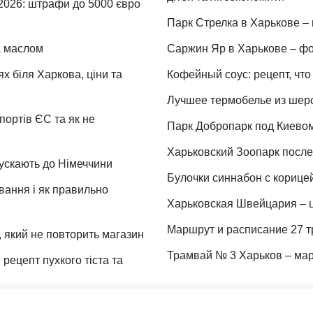
 2026: штрафи до 5000 євро
Парк Стрелка в Харькове – 
та маслом
Саржин Яр в Харькове – фо
х біля Харкова, ціни та
Кофейный соус: рецепт, что 
Лучшее термобелье из шер
портів ЄС та як не
Парк Добропарк под Киевом 
Харьковский Зоопарк после 
пускають до Німеччини
Булочки синнабон с корице
ування і як правильно
Харьковская Швейцария – ц
Маршрут и расписание 27 т
 який не повторить магазин
Трамвай № 3 Харьков – мар
рецепт пухкого тіста та