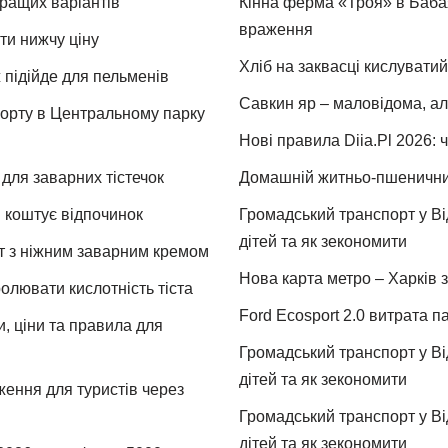
кращих варіантів
Кінна ферма «Троя» в Бабая
враження
ти нижчу ціну
Хліб на заквасці кислуватий
 підійде для пельменів
Савкин яр – маловідома, ал
спорту в Центральному парку
Нові правила Diia.Pl 2026: 
для заварних тістечок
Домашній житньо-пшеничний 
и коштує відпочинок
Громадський транспорт у Від
дітей та як зекономити
т з ніжним заварним кремом
Нова карта метро – Харків з
ролювати кислотність тіста
Ford Ecosport 2.0 витрата па
и, ціни та правила для
Громадський транспорт у Від
дітей та як зекономити
ження для туристів через
Громадський транспорт у Від
дітей та як зекономити