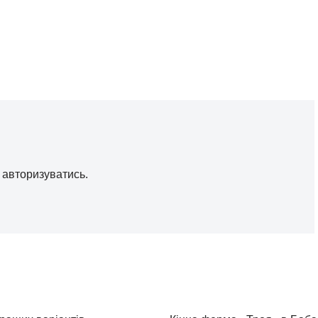
о
авторизуватись
.