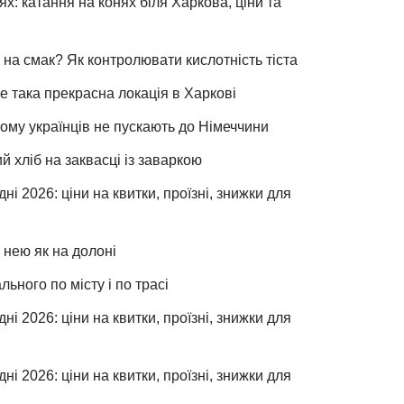
х: катання на конях біля Харкова, ціни та
 на смак? Як контролювати кислотність тіста
е така прекрасна локація в Харкові
чому українців не пускають до Німеччини
хліб на заквасці із заваркою
ні 2026: ціни на квитки, проїзні, знижки для
 нею як на долоні
льного по місту і по трасі
ні 2026: ціни на квитки, проїзні, знижки для
ні 2026: ціни на квитки, проїзні, знижки для