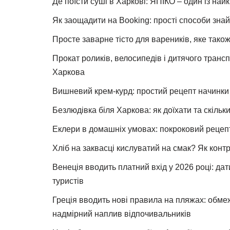
Де поїсти суші в Харкові: ЯПІКО – один із най
Як заощадити на Booking: прості способи знай
Просте заварне тісто для вареників, яке також
Прокат роликів, велосипедів і дитячого тран
Харкова
Вишневий крем-курд: простий рецепт начинки 
Безлюдівка біля Харкова: як доїхати та скільк
Еклери в домашніх умовах: покроковий рецеп
Хліб на заквасці кислуватий на смак? Як конт
Венеція вводить платний вхід у 2026 році: дат
туристів
Греція вводить нові правила на пляжах: обме
надмірний наплив відпочивальників