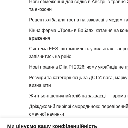
Нові обмеження для водіїв в Австрії з травня
та екозони
Рецепт хліба для тостів на заквасці з медом 
Кінна ферма «Троя» в Бабаях: катання на коня
враження
Система EES: що змінилось у вильотах з аеро
запізнитись на рейс
Нові правила Diia.Pl 2026: чому українців не 
Розміри та категорії яєць за ДСТУ: вага, марк
визначити
Житньо-пшеничний хліб на заквасці — аромат,
Дріжджовий пиріг зі смородиною: перевірений 
смачної начинки
Як зробити закваску для хліба вдома
Ми цінуємо вашу конфіденційність